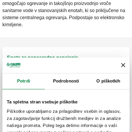
omogočajo ogrevanje in takojšnjo proizvodnjo vroče
sanitarne vode v stanovanjskih enotah, ki so priključene na
sisteme centralnega ogrevanja. Podpostaje so elektronsko
krmiljene.
Enote za neposredno napajanje
Enota za neposredno distribucijo za
Potrdi
Podrobnosti
O piškotkih
ogrevalne in hladilne sisteme.
Ta spletna stran vsebuje piškotke
Piškotke uporabljamo za prilagoditev vsebin in oglasov,
za zagotavljanje funkcij družbenih medijev in za analize
našega prometa. Poleg tega delimo informacije o vaši
Termostatske regulacijske enote