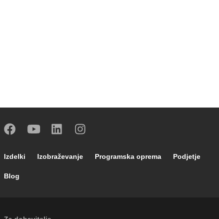
Footer main navigation
Izdelki
Izobraževanje
Programska oprema
Podjetje
Blog