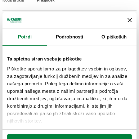
Koda artikla
Priključek
Actions
G 1" A (ISO 228-1) ZN
507611
Coll
desno
Potrdi
Podrobnosti
O piškotkih
2D risba
Ta spletna stran vsebuje piškotke
DWG
PDF
DXF
Piškotke uporabljamo za prilagoditev vsebin in oglasov,
za zagotavljanje funkcij družbenih medijev in za analize
3D modeli
našega prometa. Poleg tega delimo informacije o vaši
uporabi našega mesta z našimi partnerji s področja
družbenih medijev, oglaševanja in analitike, ki jih morda
STP
IGS
kombinirajo z drugimi informacijami, ki ste jim jih
posredovali ali pa so jih zbrali skozi vašo uporabo
njihovih storitev.
Besedilo za razpis
Prikaži
Kopiraj