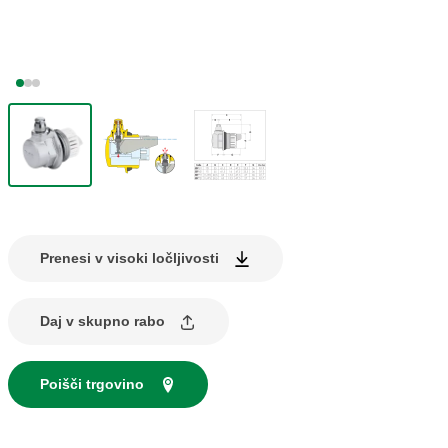
Prenesi v visoki ločljivosti
Daj v skupno rabo
Poišči trgovino