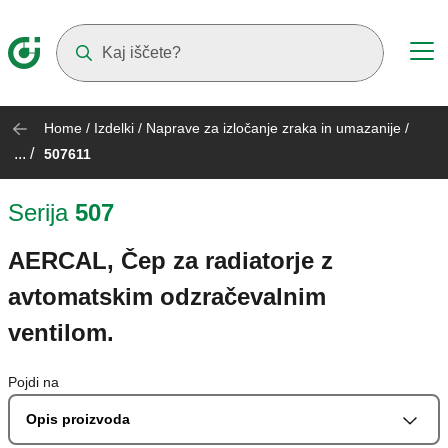
Suggestions will appear as you type
Home
/
Izdelki
/
Naprave za izločanje zraka in umazanije
/
... /
507611
Serija
507
AERCAL, Čep za radiatorje z
avtomatskim odzračevalnim
ventilom.
Pojdi na
Opis proizvoda