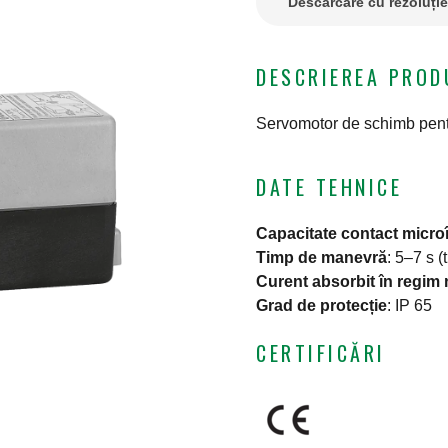
Descărcare cu rezoluți
DESCRIEREA PROD
Servomotor de schimb pentr
DATE TEHNICE
Capacitate contact microî
Timp de manevră
:
5–7 s (
Curent absorbit în regim
Grad de protecție
:
IP 65
CERTIFICĂRI