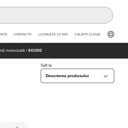
secondary navigation
ENTE
CONTACTE
LUCREAZĂ CU NOI
CALEFFI CLOUD
nă motorizată
/
641002
Salt la
Descrierea produsului