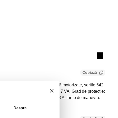
Actions
Collapse 
Copiază
de schimb pentru vana de zonă motorizate, seriile 642
Curent absorbit în regim normal: 7 VA. Grad de protecție:
oîntrerupător auxiliar (230 V): 0,8 A. Timp de manevră:
75 s (timp de deschidere).
Despre