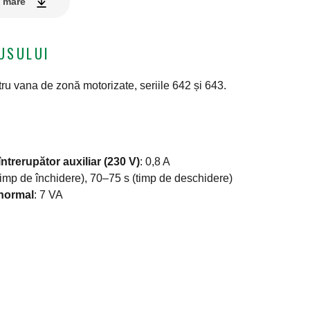
e mare
USULUI
u vana de zonă motorizate, seriile 642 și 643.
ntrerupător auxiliar (230 V)
:
0,8 A
timp de închidere), 70–75 s (timp de deschidere)
 normal
:
7 VA