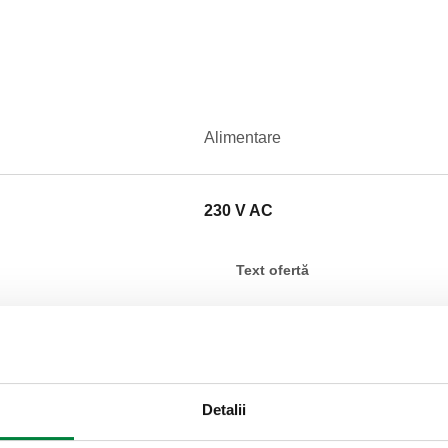
Alimentare
230 V AC
Text ofertă
CALEFFI, 641002. Servomotor 
și 643. Alimentare: 230 V AC. 
IP 65. Capacitate contact micr
5–7 s (timp de închidere), 70–
Detalii
SCIP code