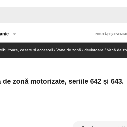
u type
Header 
anie
NOUTĂȚI ȘI EVENIM
ribuitoare, casete și accesorii
/
Vane de zonă / deviatoare
/
Vană de zo
e zonă motorizate, seriile 642 și 643.