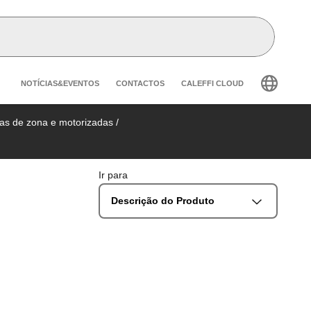
Header secondary navigation
NOTÍCIAS&EVENTOS
CONTACTOS
CALEFFI CLOUD
las de zona e motorizadas
/
Ir para
Descrição do Produto