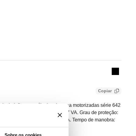
Actions
Collapse 
Copiar
bstituição para válvulas de zona motorizadas série 642
 230 V AC. Consumo em regime: 7 VA. Grau de proteção:
interruptor auxiliar (230 V): 0,8 A. Tempo de manobra:
 s (tempo de abertura).
Sobre os cookies