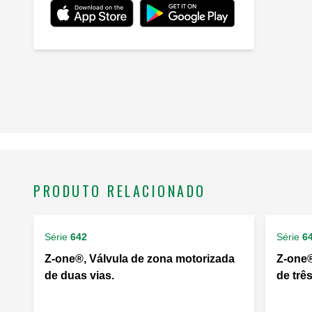
PRODUTO RELACIONADO
Série
642
Série
6
Z-one®, Válvula de zona motorizada
Z-one®
de duas vias.
de três