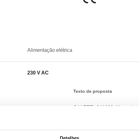
Alimentação elétrica
230 V AC
Texto de proposta
CALEFFI, 641002. Motor de su
e 643. Alimentação elétrica:
IP 65. Corrente contacto micro
5–7 s (tempo de fecho), 70–75
Detalhes