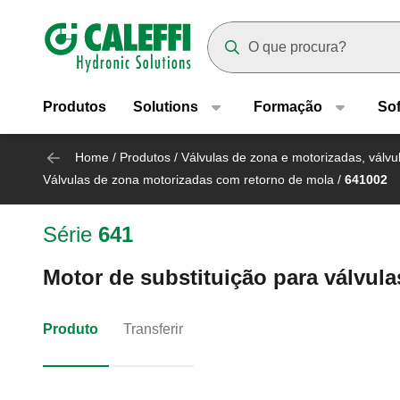
Header main navigation
Suggestions will appear as yo
Produtos
Solutions
Formação
So
Home
/
Produtos
/
Válvulas de zona e motorizadas, válvul
Válvulas de zona motorizadas com retorno de mola
/
641002
Série
641
Motor de substituição para válvula
Produto
Transferir