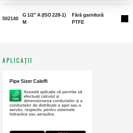
temperatură a fluidului: 0–110 °C. Material: alamă.
G 1/2" A (ISO 228-1)
Fără garnitură
502140
Exp
M
PTFE
APLICAȚII
Pipe Sizer Caleffi
Această aplicație vă permite să
efectuați calculul și
dimensionarea conductelor și a
conductelor de distribuție a apei sau a
aerului, respectiv, pentru sistemele
hidraulice sau aeraulice.