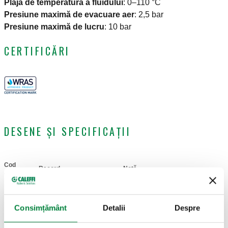
Plaja de temperatură a fluidului
:
0–110 °C
Presiune maximă de evacuare aer
:
2,5 bar
Presiune maximă de lucru
:
10 bar
CERTIFICĂRI
DESENE ȘI SPECIFICAȚII
Cod
Racord
Notă
Actions
articol
G 3/8" A (ISO 228-1)
Consimțământ
Detalii
Despre
502130
-
Coll
M