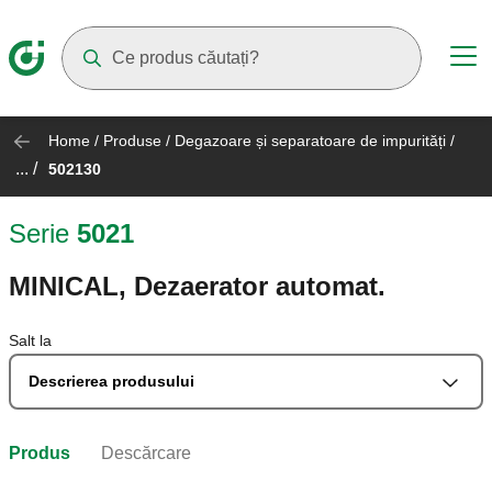
Suggestions will appear as you type
Home
/
Produse
/
Degazoare și separatoare de impurități
/
... /
502130
Serie
5021
MINICAL, Dezaerator automat.
Salt la
Descrierea produsului
Produs
Descărcare