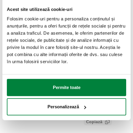
Acest site utilizează cookie-uri
Desene 2D
Folosim cookie-uri pentru a personaliza conținutul și
anunțurile, pentru a oferi funcții de rețele sociale și pentru
DXF
PDF
DWG
a analiza traficul. De asemenea, le oferim partenerilor de
rețele sociale, de publicitate și de analize informații cu
Modele 3D
privire la modul în care folosiți site-ul nostru. Aceștia le
pot combina cu alte informații oferite de dvs. sau culese
în urma folosirii serviciilor lor.
IGS
STP
BIM
Permite toate
Text ofertă
Arată
Copiază
CALEFFI, 502130, MINICAL. Dezaerator automat. Filet cu
Personalizează
garnitură din PTFE. Cu robinet automat de izolare. Racord: G
SCIP code
Arată
892d1d6a-4a85-4419-a2f5-
3/8" A (ISO 228-1) M. Presiune maximă de lucru: 10 bar.
Copiază
b8c767628077
Presiune maximă de evacuare aer: 2,5 bar. Plaja de