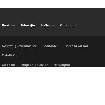
Footer main navigation
Produse
Educaţie
Software
Companie
Footer secondary navigation
Noutăți și evenimente
Contacte
Lucrează cu noi
Caleffi Cloud
Footer menu
Cookies
Drepturi de autor
Renunţare
Confidențialitate
P.I. IT04104030962 - © 1961 - 2026
Caleffi S.p.a. | Toate drepturile
rezervate