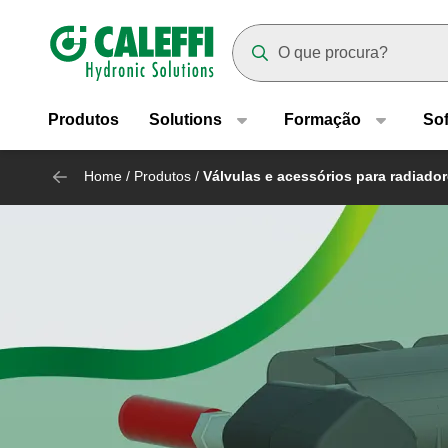
Header main navigation
Suggestions will appear as yo
Produtos
Solutions
Formação
So
Home
/
Produtos
/
Válvulas e acessórios para radiado