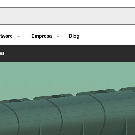
u type
ftware
Empresa
Blog
res