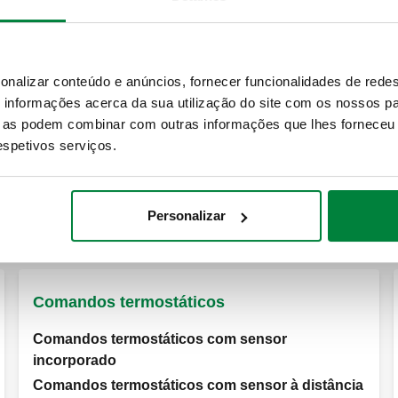
Válvulas termostáticas
Válvulas termostáticas (tubagem de cobre)
Válvulas termostáticas (tubagem de ferro)
onalizar conteúdo e anúncios, fornecer funcionalidades de redes
informações acerca da sua utilização do site com os nossos pa
Válvulas termostáticas dinâmicas (tubagem de
ue as podem combinar com outras informações que lhes forneceu 
cobre)
respetivos serviços.
Válvulas termostáticas dinâmicas (tubagem de
ferro)
Personalizar
Ver todos os produtos
Comandos termostáticos
Comandos termostáticos com sensor
incorporado
Comandos termostáticos com sensor à distância