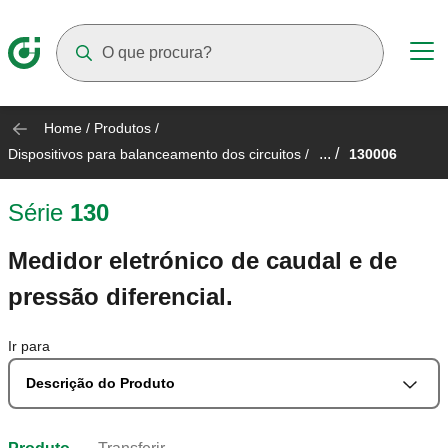
Suggestions will appear as you type
Home
/
Produtos
/
... /
Dispositivos para balanceamento dos circuitos
/
130006
Série
130
Medidor eletrónico de caudal e de
pressão diferencial.
Ir para
Descrição do Produto