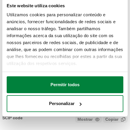
DESENHOS E ESPECIFICAÇÕES
Este website utiliza cookies
Utilizamos cookies para personalizar conteúdo e
anúncios, fornecer funcionalidades de redes sociais e
Código
Nota
Actions
artigo
analisar o nosso tráfego. Também partilhamos
informações acerca da sua utilização do site com os
nossos parceiros de redes sociais, de publicidade e de
Com unidade de controlo remoto, com
análise, que as podem combinar com outras informações
130006
Coll
aplicação Android®
que lhes forneceu ou recolhidas por estes a partir da sua
utilização dos respetivos serviços.
Modelos 3D
Permitir todos
Texto de proposta
Mostrar
Copiar
Personalizar
CALEFFI, 130006. Medidor eletrónico de caudal e de
pressão diferencial. Fornecido com válvulas de interceção e
SCIP code
Mostrar
Copiar
CÓDIGO EM FASE DE ANÁLISE
adaptadores de ligação. Com transmissão Bluetooth® entre