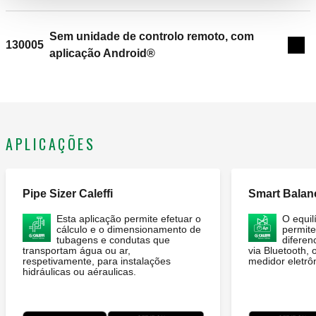
o medidor △p e a unidade de controlo remoto. Para
medições de caudal das válvulas de balanceamento série
130, 142 e do grupo 149. Para medições de △p para
Sem unidade de controlo remoto, com
130005
Exp
estabilizadores automáticos de caudal. Versões com
aplicação Android®
unidade de controlo remoto com aplicação Android® para
smartphone e tablet. Campo de medição: 0–1000 kPa.
Pressão máxima de funcionamento (estática): 1000 kPa.
Alimentação elétrica: a bateria.
APLICAÇÕES
Pipe Sizer Caleffi
Smart Balan
Esta aplicação permite efetuar o
O equi
cálculo e o dimensionamento de
permit
tubagens e condutas que
diferen
transportam água ou ar,
via Bluetooth, 
respetivamente, para instalações
medidor eletrôn
hidráulicas ou aéraulicas.