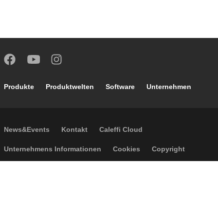
Footer main navigation
Produkte
Produktwelten
Software
Unternehmen
Footer secondary navigation
News&Events
Kontakt
Caleffi Cloud
Footer menu
Unternehmens Informationen
Cookies
Copyright
Haftungsausschluss
Privatsphäre
Allgemeine Verkaufsbedingungen