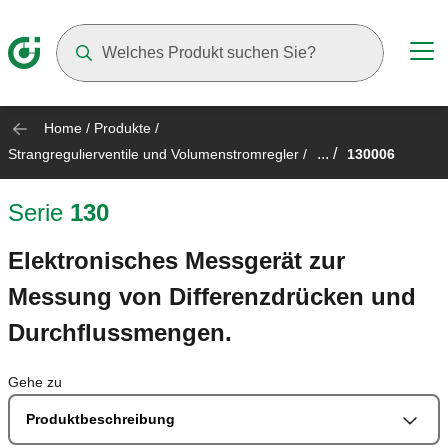
Suggestions will appear as you type
Home
/
Produkte
/
... /
Strangregulierventile und Volumenstromregler
/
130006
Serie
130
Elektronisches Messgerät zur
Messung von Differenzdrücken und
Durchflussmengen.
Gehe zu
Produktbeschreibung