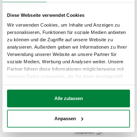
ZEICHNUNGEN UND SPEZIFIKATIONEN
Diese Webseite verwendet Cookies
Wir verwenden Cookies, um Inhalte und Anzeigen zu
Artikelnummer
Notiz
Actions
personalisieren, Funktionen für soziale Medien anbieten
zu können und die Zugriffe auf unsere Website zu
analysieren. Außerdem geben wir Informationen zu Ihrer
Komplett mit Fernsteuerung, mit
130006
Verwendung unserer Website an unsere Partner für
Coll
Android Anwendung
soziale Medien, Werbung und Analysen weiter. Unsere
Partner führen diese Informationen möglicherweise mit
3D-Modelle
weiteren Daten zusammen, die Sie ihnen bereitgestellt
haben oder die sie im Rahmen Ihrer Nutzung der Dienste
gesammelt haben.
Alle zulassen
Ausschreibungstext
Anzeigen
Kopieren
CALEFFI, 130006. Elektronisches Messgerät zur Messung
Anpassen
von Differenzdrücken und Durchflussmengen. Lieferung
SCIP code
Anzeigen
CODE IN DER
komplett mit Messsonden und Anschlussverschraubungen.
Kopieren
ANALYSEPHASE
Mit Bluetooth®-Übertragung zwischen Druck-Messgerät △p