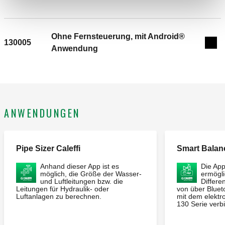
und Fernsteuerung. Für Durchflussmessungen der
Feinregulierventile der Serien 130, 142 und der Gruppe 149
verwendbar. Für die Messungen von △p für die
Ohne Fernsteuerung, mit Android®
130005
Exp
automatischen Durchflussbegrenzer verwendbar.
Anwendung
Messbereich: 0–1000 kPa. Maximaler Betriebsdruck
(statisch): 1000 kPa. Stromversorgung: mit Batterie.
ANWENDUNGEN
Pipe Sizer Caleffi
Smart Balan
Anhand dieser App ist es
Die A
möglich, die Größe der Wasser-
ermögl
und Luftleitungen bzw. die
Differe
Leitungen für Hydraulik- oder
von über Bluet
Luftanlagen zu berechnen.
mit dem elektro
130 Serie verbi