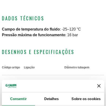
DADOS TÉCNICOS
Campo de temperatura do fluido
:
-25–120 °C
Pressão máxima de funcionamento
:
16 bar
DESENHOS E ESPECIFICAÇÕES
Código artigo
Ligação
Diâmetro tubagem
Actions
905830
G 3/8" (ISO 228-1) F
Ø 10
Coll
Desenhos 2D
Consentir
Detalhes
Sobre os cookies