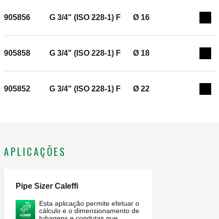
905856
G 3/4" (ISO 228-1) F
Ø 16
Exp
905858
G 3/4" (ISO 228-1) F
Ø 18
Exp
905852
G 3/4" (ISO 228-1) F
Ø 22
Exp
APLICAÇÕES
Pipe Sizer Caleffi
Esta aplicação permite efetuar o
cálculo e o dimensionamento de
tubagens e condutas que