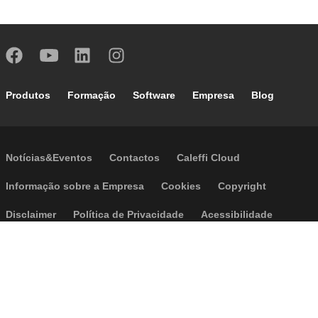
Footer main navigation
Produtos
Formação
Software
Empresa
Blog
Footer secondary navigation
Notícias&Eventos
Contactos
Caleffi Cloud
Footer menu
Informação sobre a Empresa
Cookies
Copyright
Disclaimer
Política de Privacidade
Acessibilidade
P.I. IT04104030962 - © 1961 - 2026
Caleffi S.p.a. | Todos os direitos
reservados