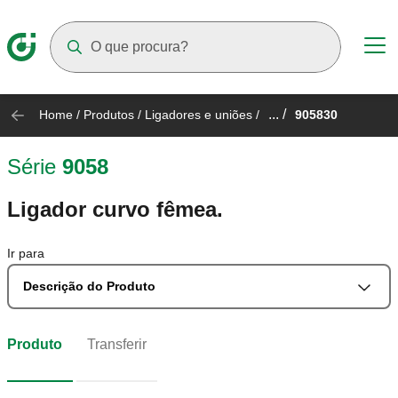
Suggestions will appear as you type
... /
Home
/
Produtos
/
Ligadores e uniões
/
905830
Série
9058
Ligador curvo fêmea.
Ir para
Descrição do Produto
Produto
Transferir