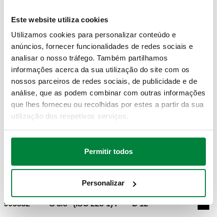
PDF
DWG
DXF
Este website utiliza cookies
Modelos 3D
Utilizamos cookies para personalizar conteúdo e
anúncios, fornecer funcionalidades de redes sociais e
analisar o nosso tráfego. Também partilhamos
IGS
STP
informações acerca da sua utilização do site com os
nossos parceiros de redes sociais, de publicidade e de
análise, que as podem combinar com outras informações
que lhes forneceu ou recolhidas por estes a partir da sua
Texto de proposta
Mostrar
Copiar
utilização dos respetivos serviços.
CALEFFI, 905830. Ligador curvo fêmea. Para tubagem de
cobre recozido, cobre cru, latão, aço macio e aço inoxidável.
SCIP code
Mostrar
Permitir todos
1f987f95-f70b-4c5b-936c-
Com duplo O-Ring. Conforme a norma UNI EN 1254-4.
Copiar
a3d671a45c8d
Para instalações a gás e hidrocarbonetos fluidos: O-Ring
amarelo conforme a norma EN 549. Para instalações
Personalizar
hidráulicas e sanitárias: O-Ring preto conforme a norma EN
681.1. Ligação: G 3/8" (ISO 228-1) F. Diâmetro tubagem: Ø
905832
G 3/8" (ISO 228-1) F
Ø 12
Exp
10. Pressão máxima de funcionamento: 16 bar. Campo de