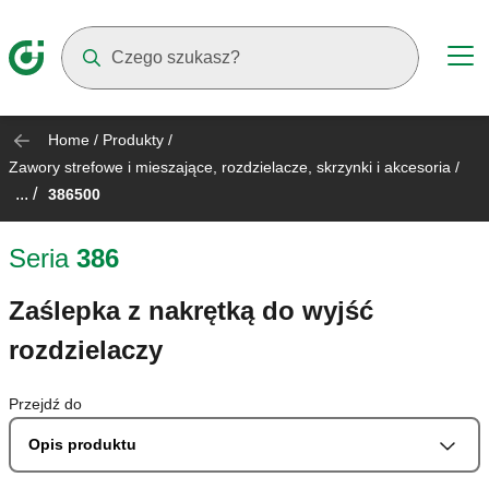
Suggestions will appear as you type
Home
/
Produkty
/
Zawory strefowe i mieszające, rozdzielacze, skrzynki i akcesoria
/
... /
386500
Seria
386
Zaślepka z nakrętką do wyjść
rozdzielaczy
Przejdź do
Opis produktu