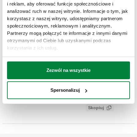
i reklam, aby oferować funkcje społecznościowe i
analizować ruch w naszej witrynie. Informacje o tym, jak
Kod produktu
Przyłącze
Actions
korzystasz z naszej witryny, udostępniamy partnerom
społecznościowym, reklamowym i analitycznym.
386500
G 3/4" (ISO 228-1) GW
Partnerzy mogą połączyć te informacje z innymi danymi
Coll
otrzymanymi od Ciebie lub uzyskanymi podczas
korzystania z ich usług.
Modele 3D
Zezwól na wszystkie
Specyfikacja techniczna
Pokaż
Skopiuj
Spersonalizuj
CALEFFI, 386500. Zaślepka z nakrętką do wyjść
rozdzielaczy Przyłącze: G 3/4" (ISO 228-1) GW, Podłączenie
SCIP code
Pokaż
b017d76b-fb79-4d2e-a81b-
do złączek Caleffi.
Skopiuj
921ccdc768a3