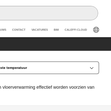
eader secondary navigation
EUWS
CONTACT
VACATURES
BIM
CALEFFI CLOUD
ste temperatuur
n vloerverwarming effectief worden voorzien van