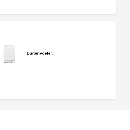
Thermostatisch mengventiel. Drie-weg
sector. Met schroefdraadbevestiging.
Buitenvoeler.
Reserveaandrijving voor pompgroep serie
167.
Regelaar op afstand.
Sensor Pt1000.