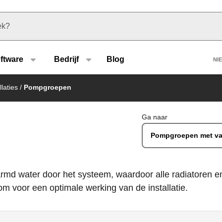
u type
H
ftware
Bedrijf
Blog
NI
laties
/
Pompgroepen
Ga naar
Pompgroepen met va
rmd water door het systeem, waardoor alle radiatoren e
m voor een optimale werking van de installatie.