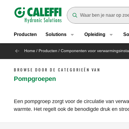
Header main navigation
Suggestions will appear as yo
Producten
Solutions
Opleiding
So
Home
/
Producten
/
Componenten voor verwarmingsinstal
BROWSE DOOR DE CATEGORIEËN VAN
Pompgroepen
Een pompgroep zorgt voor de circulatie van verwa
warmte. Het regelt ook de benodigde druk en stroo