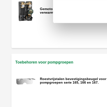
Gemotoriseerde pompgroep voor
verwarming en koeling, DN 25.
Gemotoriseerde pompgroep voor
verwarming en koeling, DN 32.
Toebehoren voor pompgroepen
Roestvrijstalen bevestigingsbeugel voor
pompgroepen serie 165, 166 en 167.
Houder voor sensor.