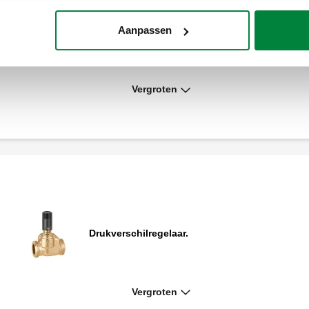
Gemotoriseerde pompgroep voor
Aanpassen
verwarming en koeling, DN 25.
Vergroten
Servomotor voor mengventielen met 3-
puntsregeling.
Drukverschilregelaar.
Vergroten
Kit veiligheidsthermostaat voor
pompgroepen serie 165, 166 en 167.