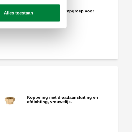
Gemotoriseerde pompgroep voor
Alles toestaan
verwarming, DN 32.
Servomotor voor mengventielen met
proportionele regeling.
Koppeling met draadaansluiting en
afdichting, vrouwelijk.
Set van excentrische koppelingen voor
pompgroepen serie 165, 166 en 167.