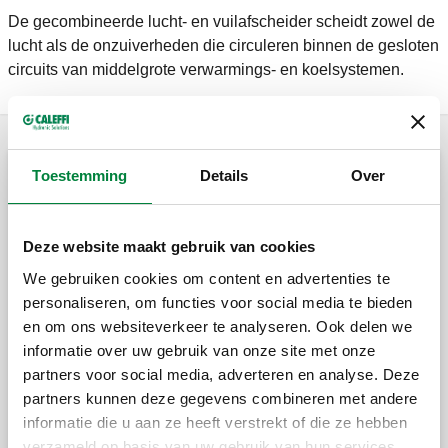
De gecombineerde lucht- en vuilafscheider scheidt zowel de
lucht als de onzuiverheden die circuleren binnen de gesloten
circuits van middelgrote verwarmings- en koelsystemen.
Toestemming
Details
Over
Gecombineerde lucht- en vuilafscheiders in staal
Deze website maakt gebruik van cookies
DISCALDIRT®, Lucht- en vuilafscheider
van staal. Met flensaansluitingen.
We gebruiken cookies om content en advertenties te
personaliseren, om functies voor social media te bieden
en om ons websiteverkeer te analyseren. Ook delen we
informatie over uw gebruik van onze site met onze
DISCALDIRT®, Lucht- en vuilafscheider.
Met laseinden.
partners voor social media, adverteren en analyse. Deze
partners kunnen deze gegevens combineren met andere
informatie die u aan ze heeft verstrekt of die ze hebben
verzameld op basis van uw gebruik van hun services.