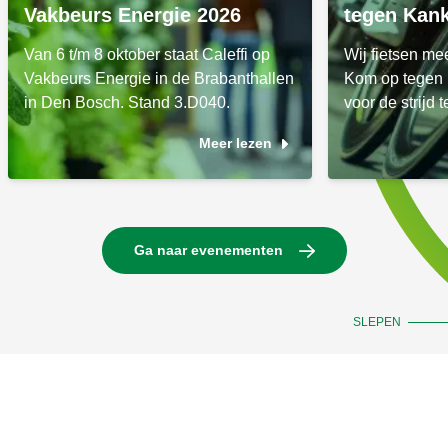
Vakbeurs Energie 2026
tegen Kan
Van 6 t/m 8 oktober staat Caleffi op
Wij fietsen m
Vakbeurs Energie in de Brabanthallen
Kom op tegen 
in Den Bosch. Stand 3.D040.
voor de strijd 
Meer lezen
Ga naar evenementen
SLEPEN