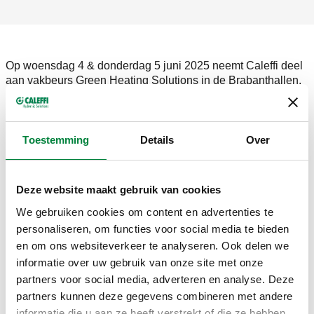
Op woensdag 4 & donderdag 5 juni 2025 neemt Caleffi deel
aan vakbeurs Green Heating Solutions in de Brabanthallen,
‘s-Hertogenbosch. Bezoek ons hier op stand D3!
Green Heating Solutions is de vakbeurs voor duurzame
HVAC-technologie in de Benelux innovaties en meer dan
Toestemming
Details
Over
50+ interessante seminars staan op je te wachten. Green
Heating Solutions is de plek bij uitstek om nieuwe
connecties te maken, oude contacten te begroeten en
Deze website maakt gebruik van cookies
efficiënt alle nieuwste kennis op het gebied van duurzame
HVAC te verwerven.
We gebruiken cookies om content en advertenties te
personaliseren, om functies voor social media te bieden
Kom je bij ons langs op stand D3?
Graag bieden wij je
en om ons websiteverkeer te analyseren. Ook delen we
een gratis ticket aan via onderstaande button.
informatie over uw gebruik van onze site met onze
Openingstijden:
partners voor social media, adverteren en analyse. Deze
Woensdag 4 juni: 10:00 – 17:00
partners kunnen deze gegevens combineren met andere
Donderdag 5 juni: 10:00 – 17:00
informatie die u aan ze heeft verstrekt of die ze hebben