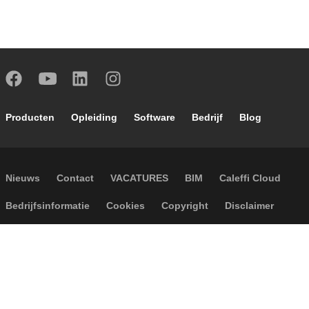
Footer main navigation
Producten
Opleiding
Software
Bedrijf
Blog
Footer secondary navigation
Nieuws
Contact
VACATURES
BIM
Caleffi Cloud
Footer menu
Bedrijfsinformatie
Cookies
Copyright
Disclaimer
Privacy
Algemene verkoopvoorwaarden
Accessibility
P.I. IT04104030962 - © 1961 - 2026
Caleffi S.p.a. | Alle rechten
voorbehouden