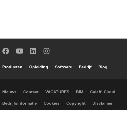
Footer main navigation
Producten
Opleiding
Software
Bedrijf
Blog
Footer secondary navigation
Nieuws
Contact
VACATURES
BIM
Caleffi Cloud
Footer menu
Bedrijfsinformatie
Cookies
Copyright
Disclaimer
Privacy
Algemene verkoopvoorwaarden
Accessibility