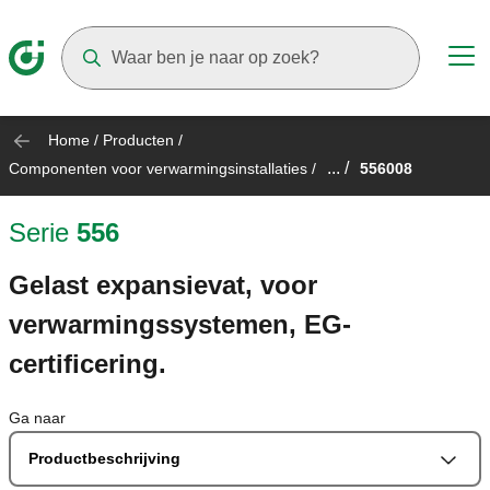
Suggestions will appear as you type
Home
/
Producten
/
... /
Componenten voor verwarmingsinstallaties
/
556008
Serie
556
Gelast expansievat, voor
verwarmingssystemen, EG-
certificering.
Ga naar
Productbeschrijving