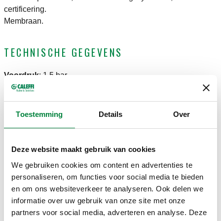
certificering.
Membraan.
TECHNISCHE GEGEVENS
Voordruk
:
1,5 bar
Medium
:
water, glycoloplossingen
Maximaal percentage glycol
:
50 %
Temperatuurbereik membraan
:
-10–70 °C
Toestemming
Details
Over
Bereik werkingstemperatuur systeem
:
-10–120 °C
Maximale bedrijfsdruk
:
6 bar
Deze website maakt gebruik van cookies
CERTIFICERINGEN
We gebruiken cookies om content en advertenties te
personaliseren, om functies voor social media te bieden
en om ons websiteverkeer te analyseren. Ook delen we
informatie over uw gebruik van onze site met onze
partners voor social media, adverteren en analyse. Deze