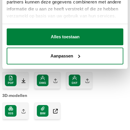
partners kunnen deze gegevens combineren met andere
TEKENINGEN EN SPECIFICATIES
informatie die u aan ze heeft verstrekt of die ze hebben
verzameld op basis van uw gebruik van hun services.
Artikelnummer
Aansluiting
Volume
Actions
Alles toestaan
556008
R 3/4" (EN 10226-1) M
8 l
Coll
Aanpassen
2D-tekeningen
PDF
DWG
DXF
3D-modellen
IGS
BIM