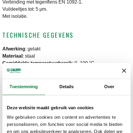
Verbinding met tegenflens EN 1092-1.
Vuildeeltjes tot: 5 μm.
Met isolatie.
TECHNISCHE GEGEVENS
Afwerking
:
gelakt
Materiaal
:
staal
Gemiddelde temperatuurbereik
:
0–100 °C
Maximale bedrijfsdruk
:
10 bar
Toestemming
Details
Over
TEKENINGEN EN SPECIFICATIES
Deze website maakt gebruik van cookies
Artikelnummer
Aansluiting
Actions
We gebruiken cookies om content en advertenties te
personaliseren, om functies voor social media te bieden
en om ons websiteverkeer te analyseren. Ook delen we
546650
DN 50 (EN 1092-1) PN 16