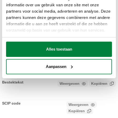
Coll
informatie over uw gebruik van onze site met onze
partners voor social media, adverteren en analyse. Deze
2D-tekeningen
partners kunnen deze gegevens combineren met andere
informatie die u aan ze heeft verstrekt of die ze hebben
verzameld op basis van uw gebruik van hun services.
DWG
DXF
3D-modellen
Alles toestaan
STP
BIM
Aanpassen
Bestektekst
Weergeven
Kopiëren
CALEFFI, 546650, DIRTMAG®. Vuilafscheider van staalmet
magneet. Met isolatie. Vuildeeltjes tot: 5 μm. Verbinding met
SCIP code
Weergeven
f5f06122-60a8-41e3-ab05-
tegenflens EN 1092-1. Vuildeeltjes tot: 5 μm. Aansluiting: DN
Kopiëren
ffd9aa2c22ba
50 (EN 1092-1) PN 16. Maximale bedrijfsdruk: 10 bar.