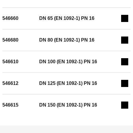
Gemiddelde temperatuurbereik: 0–100 °C. Afwerking: gelakt.
Materiaal: staal.
546660
DN 65 (EN 1092-1) PN 16
Exp
546680
DN 80 (EN 1092-1) PN 16
Exp
546610
DN 100 (EN 1092-1) PN 16
Exp
546612
DN 125 (EN 1092-1) PN 16
Exp
546615
DN 150 (EN 1092-1) PN 16
Exp