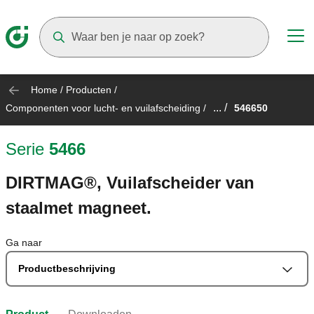
Suggestions will appear as you type
Home
/
Producten
/
... /
Componenten voor lucht- en vuilafscheiding
/
546650
Serie
5466
DIRTMAG®, Vuilafscheider van
staalmet magneet.
Ga naar
Productbeschrijving