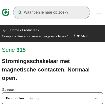
Suggestions will appear as you type
Home
/
Producten
/
... /
Componenten voor verwarmingsinstallaties
/
315400
Serie
315
Stromingsschakelaar met
magnetische contacten. Normaal
open.
Ga naar
Productbeschrijving