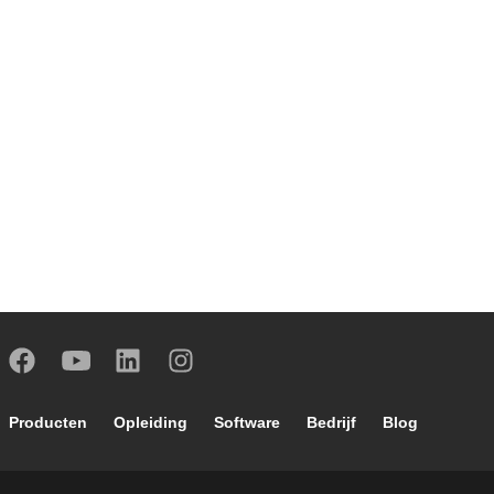
Footer main navigation
Producten
Opleiding
Software
Bedrijf
Blog