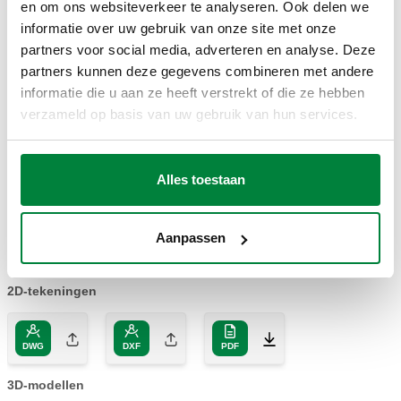
en om ons websiteverkeer te analyseren. Ook delen we
informatie over uw gebruik van onze site met onze
partners voor social media, adverteren en analyse. Deze
TEKENINGEN EN SPECIFICATIES
partners kunnen deze gegevens combineren met andere
informatie die u aan ze heeft verstrekt of die ze hebben
verzameld op basis van uw gebruik van hun services.
Contact opent
Contact sluit
Artikelnummer
Aansluiting
Actions
(toename debiet)
(afname debiet)
Alles toestaan
G 1/2" A
315400
(ISO 228-1)
108 l/h
156 l/h
Coll
Aanpassen
M
2D-tekeningen
DWG
DXF
PDF
3D-modellen