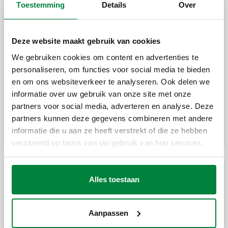
Toestemming
Details
Over
Strangregelventiel met debietmeter
Deze website maakt gebruik van cookies
Strangregelventiel met debietmeter.
We gebruiken cookies om content en advertenties te
personaliseren, om functies voor social media te bieden
en om ons websiteverkeer te analyseren. Ook delen we
informatie over uw gebruik van onze site met onze
Strangregelventiel met debietmeter.
partners voor social media, adverteren en analyse. Deze
partners kunnen deze gegevens combineren met andere
informatie die u aan ze heeft verstrekt of die ze hebben
verzameld op basis van uw gebruik van hun services.
Meet- en regeltoebehoren
Alles toestaan
Elektronische debiet- en
Aanpassen
drukverschilmeter.