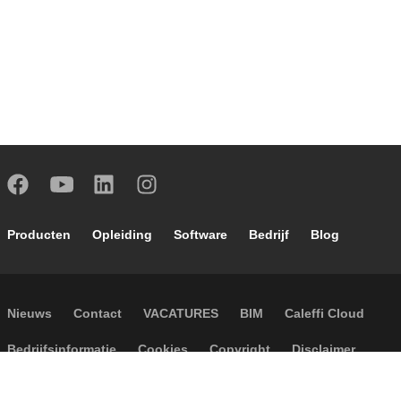
Footer main navigation
Producten
Opleiding
Software
Bedrijf
Blog
Footer secondary navigation
Nieuws
Contact
VACATURES
BIM
Caleffi Cloud
Footer menu
Bedrijfsinformatie
Cookies
Copyright
Disclaimer
Privacy
Algemene verkoopvoorwaarden