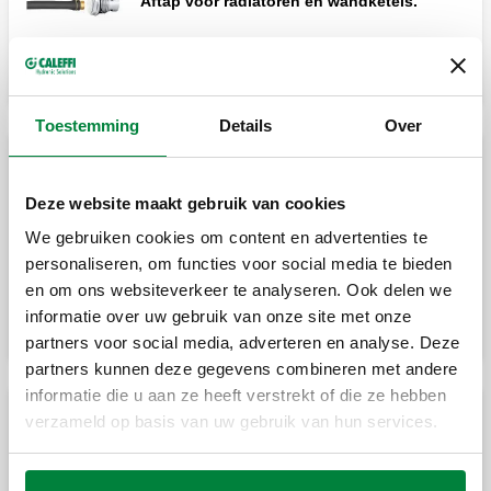
Aftap voor radiatoren en wandketels.
Toestemming
Details
Over
Hygroscopische ontluchters voor radiatoren
Deze website maakt gebruik van cookies
We gebruiken cookies om content en advertenties te
Automatische hygroscopische ontluchter
personaliseren, om functies voor social media te bieden
voor radiatoren.
en om ons websiteverkeer te analyseren. Ook delen we
informatie over uw gebruik van onze site met onze
partners voor social media, adverteren en analyse. Deze
partners kunnen deze gegevens combineren met andere
informatie die u aan ze heeft verstrekt of die ze hebben
verzameld op basis van uw gebruik van hun services.
Standaard ontluchters voor radiatoren