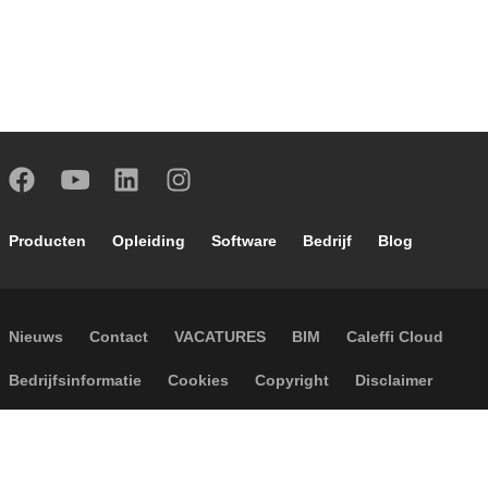
Footer main navigation
Producten
Opleiding
Software
Bedrijf
Blog
Footer secondary navigation
Nieuws
Contact
VACATURES
BIM
Caleffi Cloud
Footer menu
Bedrijfsinformatie
Cookies
Copyright
Disclaimer
Privacy
Algemene verkoopvoorwaarden
Toegankelijkheid