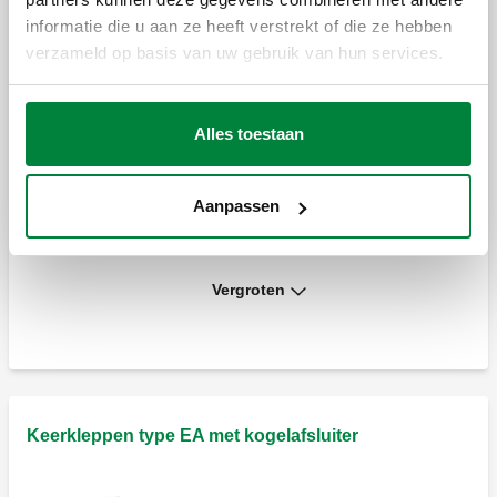
informatie die u aan ze heeft verstrekt of die ze hebben
verzameld op basis van uw gebruik van hun services.
Compacte keerklep. Buitendraad -
wartelaansluiting.
Alles toestaan
Keerklep.Buitendraad - wartelaansluiting.
Aanpassen
Vergroten
Keerklep, Buitendraad - haakse
wartelaansluiting.
Keerklep. Buitendraad - wartelaansluiting.
Keerkleppen type EA met kogelafsluiter