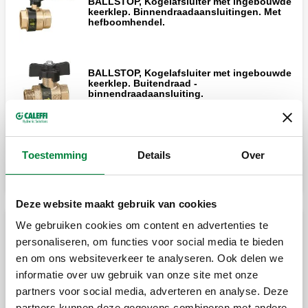
BALLSTOP, Kogelafsluiter met ingebouwde
keerklep. Binnendraadaansluitingen. Met
hefboomhendel.
BALLSTOP, Kogelafsluiter met ingebouwde
keerklep. Buitendraad -
binnendraadaansluiting.
Vergroten
BALLSTOP, Kogelafsluiter met ingebouwde
Toestemming
Details
Over
keerklep. Binnendraad - wartelaansluiting.
Deze website maakt gebruik van cookies
BALLSTOP, Kogelafsluiter met ingebouwde
We gebruiken cookies om content en advertenties te
keerklep. Buitendraad - wartelaansluiting.
Keerkleppen type EA
personaliseren, om functies voor social media te bieden
en om ons websiteverkeer te analyseren. Ook delen we
informatie over uw gebruik van onze site met onze
Keerklep. Met binnendraadaansluitingen.
partners voor social media, adverteren en analyse. Deze
partners kunnen deze gegevens combineren met andere