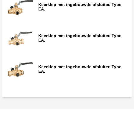
Keerklep met ingebouwde afsluiter. Type
Kogelafsluiter met goedgekeurde
EA.
ingebouwde keerklep, Buitendraad -
wartelaansluiting.
Keerklep met ingebouwde afsluiter. Type
EA.
Keerklep met ingebouwde afsluiter. Type
EA.