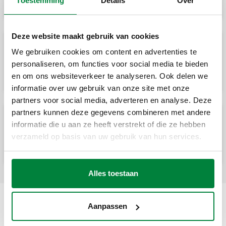
Toestemming
Details
Over
Deze website maakt gebruik van cookies
Voorgevormde isolatie voor
We gebruiken cookies om content en advertenties te
strangregelventielen met
personaliseren, om functies voor social media te bieden
schroefdraadaansluitingen serie 130.
en om ons websiteverkeer te analyseren. Ook delen we
informatie over uw gebruik van onze site met onze
partners voor social media, adverteren en analyse. Deze
partners kunnen deze gegevens combineren met andere
informatie die u aan ze heeft verstrekt of die ze hebben
Strangregelventiel voor hydraulische
systemen.
verzameld op basis van uw gebruik van hun services.
Alles toestaan
Aanpassen