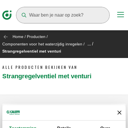
Suggestions will appear as you type
Home
/
Producten
/
... /
Componenten voor het waterzijdig inregelen
/
Strangregelventiel met venturi
ALLE PRODUCTEN BEKIJKEN VAN
Strangregelventiel met venturi
Strangregelventiel voor hydraulische
systemen.