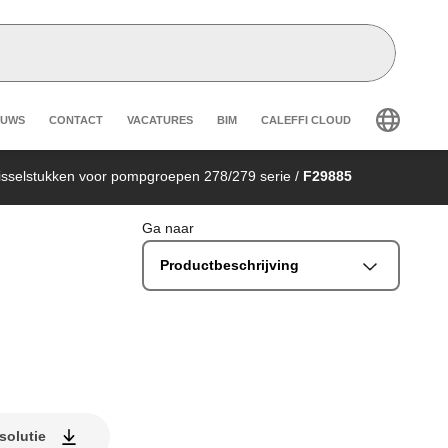
eader secondary navigation
EUWS
CONTACT
VACATURES
BIM
CALEFFI CLOUD
sselstukken voor pompgroepen 278/279 serie
/
F29885
Ga naar
Productbeschrijving
solutie