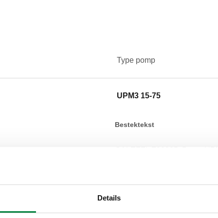
Type pomp
UPM3 15-75
Bestektekst
CALEFFI, F29885. Pomp UPM3 
Type pomp: UPM3 15-75.
SCIP code
19dbe8c5-bb92-4d75-92d7-
Details