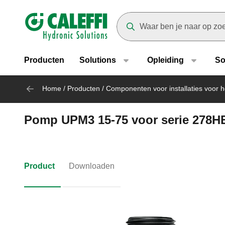
Header main navigation
Suggestions will appear as yo
Producten
Solutions
Opleiding
So
Home
/
Producten
/
Componenten voor installaties voor 
Pomp UPM3 15-75 voor serie 278HE 
Product
Downloaden