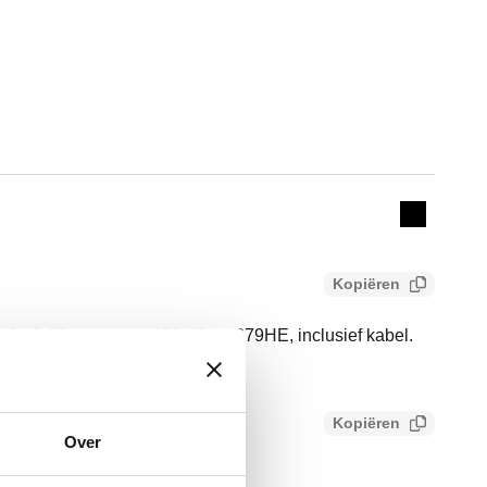
Actions
Collapse 
Kopiëren
15-75 voor serie 278HE en 279HE, inclusief kabel.
Kopiëren
815cad229757
Over