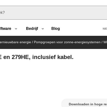
u type
H
ftware
Bedrijf
Blog
NI
hernieuwbare energie
/
Pompgroepen voor zonne-energiesystemen
/
Wi
en 279HE, inclusief kabel.
Downloaden in hoge re