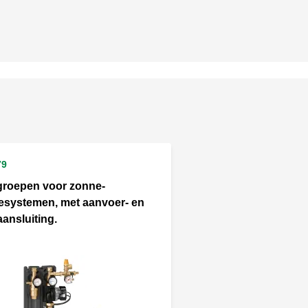
79
roepen voor zonne-
esystemen, met aanvoer- en
aansluiting.