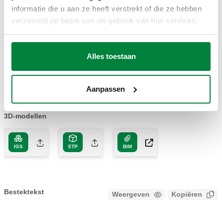
informatie die u aan ze heeft verstrekt of die ze hebben
verzameld op basis van uw gebruik van hun services.
Zonder
656344
24 V AC/DC
Coll
microschakelaar
Alles toestaan
2D-tekeningen
Aanpassen
PDF
DWG
DXF
3D-modellen
IGS
STP
BIM
Bestektekst
Weergeven
Kopiëren
CALEFFI, 656344. Elektrothermische bediening.