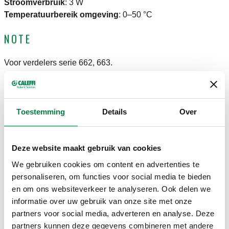
Stroomverbruik
:
3 W
Temperatuurbereik omgeving
:
0–50 °C
NOTE
Voor verdelers serie 662, 663.
CERTIFICERINGEN
Toestemming
Details
Over
Deze website maakt gebruik van cookies
We gebruiken cookies om content en advertenties te
TEKENINGEN EN SPECIFICATIES
personaliseren, om functies voor social media te bieden
en om ons websiteverkeer te analyseren. Ook delen we
informatie over uw gebruik van onze site met onze
Elektrische
partners voor social media, adverteren en analyse. Deze
Artikelnummer
Notitie
Actions
voeding
partners kunnen deze gegevens combineren met andere