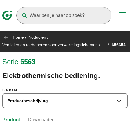
Suggestions will appear as you type
Home
/
Producten
/
... /
Ventielen en toebehoren voor verwarmingslichamen
/
656354
Serie
6563
Elektrothermische bediening.
Ga naar
Productbeschrijving
Product
Downloaden