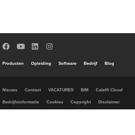
Footer main navigation
Producten
Opleiding
Software
Bedrijf
Blog
Footer secondary navigation
Nieuws
Contact
VACATURES
BIM
Caleffi Cloud
Footer menu
Bedrijfsinformatie
Cookies
Copyright
Disclaimer
Privacy
Algemene verkoopvoorwaarden
Toegankelijkheid