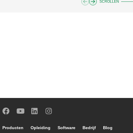
SCROLLEN
Footer main navigation
Producten
Opleiding
Software
Bedrijf
Blog