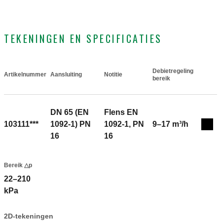
TEKENINGEN EN SPECIFICATIES
Debietregeling
Artikelnummer
Aansluiting
Notitie
Actions
bereik
DN 65 (EN
Flens EN
103111***
1092-1) PN
1092-1, PN
9–17 m³/h
Coll
16
16
Bereik △p
22–210
kPa
2D-tekeningen