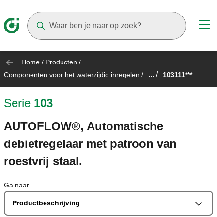
Suggestions will appear as you type
Home
/
Producten
/
... /
Componenten voor het waterzijdig inregelen
/
103111***
Serie
103
AUTOFLOW®, Automatische
debietregelaar met patroon van
roestvrij staal.
Ga naar
Productbeschrijving