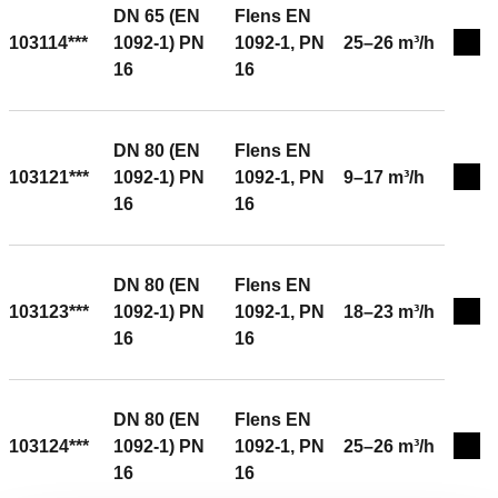
DN 65 (EN
Flens EN
Medium: water, glycoloplossingen. Bereik △p: 22–210
103114***
1092-1) PN
1092-1, PN
25–26 m³/h
kPa. Debietregeling bereik: 9–17 m³/h. Materiaal:
Expa
16
16
gietijzer.
DN 80 (EN
Flens EN
103121***
1092-1) PN
1092-1, PN
9–17 m³/h
Expa
16
16
DN 80 (EN
Flens EN
103123***
1092-1) PN
1092-1, PN
18–23 m³/h
Expa
16
16
DN 80 (EN
Flens EN
103124***
1092-1) PN
1092-1, PN
25–26 m³/h
Expa
16
16