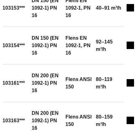
DN 150 (EN
Flens EN
103153***
1092-1) PN
1092-1, PN
40–91 m³/h
Expa
16
16
DN 150 (EN
Flens EN
92–145
103154***
1092-1) PN
1092-1, PN
Expa
m³/h
16
16
DN 200 (EN
Flens ANSI
80–119
103161***
1092-1) PN
Expa
150
m³/h
16
DN 200 (EN
Flens ANSI
80–159
103163***
1092-1) PN
Expa
150
m³/h
16