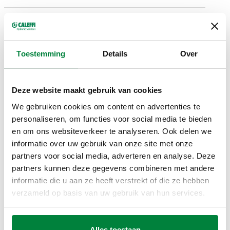
DN 100 (EN
22–210
103231***
1092-1) PN
18–34 m³/h
Expa
kPa
25
Toestemming
Details
Over
DN 100 (EN
Deze website maakt gebruik van cookies
40–390
103233***
1092-1) PN
23–45 m³/h
Expa
We gebruiken cookies om content en advertenties te
kPa
25
personaliseren, om functies voor social media te bieden
en om ons websiteverkeer te analyseren. Ook delen we
informatie over uw gebruik van onze site met onze
DN 100 (EN
partners voor social media, adverteren en analyse. Deze
55–210
103234***
1092-1) PN
50–73 m³/h
Expa
partners kunnen deze gegevens combineren met andere
kPa
25
informatie die u aan ze heeft verstrekt of die ze hebben
verzameld op basis van uw gebruik van hun services.
DN 125 (EN
Flens EN
103141***
1092-1) PN
1092-1, PN
18–34 m³/h
Expa
Alles toestaan