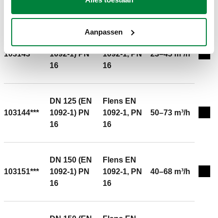
16
16
Aanpassen
DN 125 (EN
Flens EN
103143***
1092-1) PN
1092-1, PN
23–45 m³/h
Expa
16
16
DN 125 (EN
Flens EN
103144***
1092-1) PN
1092-1, PN
50–73 m³/h
Expa
16
16
DN 150 (EN
Flens EN
103151***
1092-1) PN
1092-1, PN
40–68 m³/h
Expa
16
16