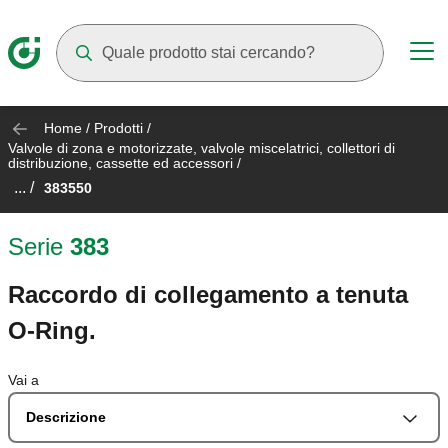
Mentre digiti compariranno dei suggerimenti
Home
/
Prodotti
/
Valvole di zona e motorizzate, valvole miscelatrici, collettori di
distribuzione, cassette ed accessori
/
... /
383550
Serie
383
Raccordo di collegamento a tenuta
O-Ring.
Vai a
Descrizione