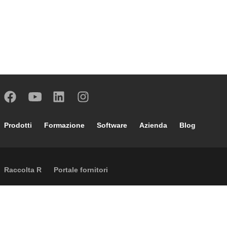
Footer main navigation
Prodotti
Formazione
Software
Azienda
Blog
External links
Raccolta R
Portale fornitori
Footer secondary navigation
News&Eventi
Contatti
Lavora con noi
Caleffi Cloud