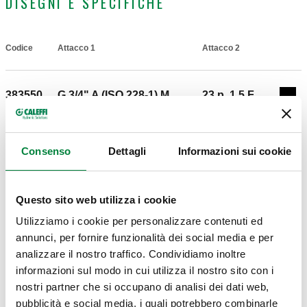
DISEGNI E SPECIFICHE
Codice
Attacco 1
Attacco 2
Actions
383550
G 3/4" A (ISO 228-1) M
23 p. 1,5 F
Comp
Modelli 3D
Consenso
Dettagli
Informazioni sui cookie
IGS
STP
Questo sito web utilizza i cookie
Utilizziamo i cookie per personalizzare contenuti ed
annunci, per fornire funzionalità dei social media e per
Capitolato
Mostra
Copia
analizzare il nostro traffico. Condividiamo inoltre
informazioni sul modo in cui utilizza il nostro sito con i
CALEFFI, 383550. Raccordo di collegamento a tenuta O-
nostri partner che si occupano di analisi dei dati web,
Ring. Per utilizzo con serie 347, 679 e 680 da 3/4". Attacco 1:
Codice SCIP-Dichiarazione REACH in
Mostra
pubblicità e social media, i quali potrebbero combinarle
“Scarica"