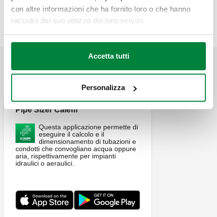
G 3/4" A (ISO 228-1) M, Attacco per raccorderia Caleffi.
Copia
57afe817-6a1d-4e42-bee6-
con altre informazioni che ha fornito loro o che hanno
Attacco 2: 23 p. 1,5 F, Attacco per raccorderia Caleffi.
56c7d9a9f753
raccolto dal suo utilizzo dei loro servizi.
Accetta tutti
APPLICAZIONI
Personalizza
Pipe Sizer Caleffi
Questa applicazione permette di
eseguire il calcolo e il
dimensionamento di tubazioni e
condotti che convogliano acqua oppure
aria, rispettivamente per impianti
idraulici o aeraulici.