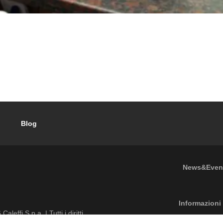
Blog
Footer
News&Even
Footer menu
Informazioni 
6
Caleffi S.p.a. | Tutti i diritti