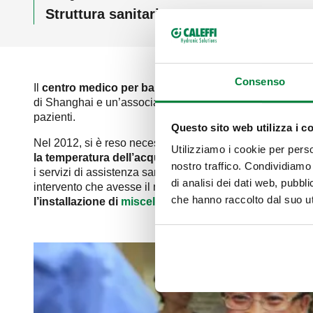
Struttura sanitaria
Consenso
Il
centro medico per bambini
, facente
parte della Jia
di Shanghai e un’associazione americana come parte del 
pazienti.
Questo sito web utilizza i c
Nel 2012, si è reso necessario eseguire un’
opera di riq
Utilizziamo i cookie per perso
la temperatura dell’acqua in uscita non era né costa
nostro traffico. Condividiamo 
i servizi di assistenza sanitaria in essere al suo interno
di analisi dei dati web, pubbl
intervento che avesse il minimo impatto sull’operatività qu
che hanno raccolto dal suo uti
l’installazione di
miscelatori termostatici serie 524
ha 