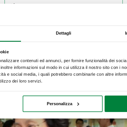
Cina
Dettagli
o Tong University di Shanghai
, è una struttura ospedaliera real
progetto “HOPE”. Oltre a laboratori e aule, il centro comprende
ookie
ualificazione
a seguito delle numerose lamentele verificatesi nel 
nalizzare contenuti ed annunci, per fornire funzionalità dei socia
nte né confortevole
. In un simile contesto, tanto delicato per la 
inoltre informazioni sul modo in cui utilizza il nostro sito con i 
, Caleffi ha messo a disposizione le proprie competenze al fine di
icità e social media, i quali potrebbero combinarle con altre inform
otidiana. Il progetto di rinnovo degli impianti sanitari è stato se
lizzo dei loro servizi.
risolto il problema
in essere da anni.
Personalizza