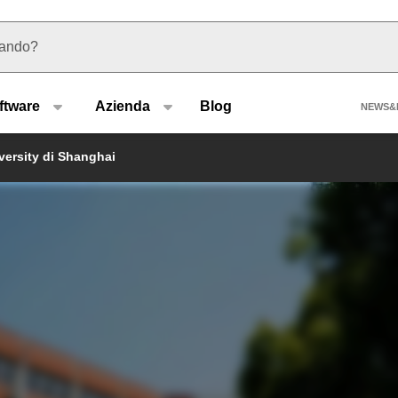
 suggerimenti
Hea
ftware
Azienda
Blog
NEWS&
versity di Shanghai