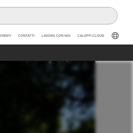
der secondary navigation
EVENTI
CONTATTI
LAVORA CON NOI
CALEFFI CLOUD