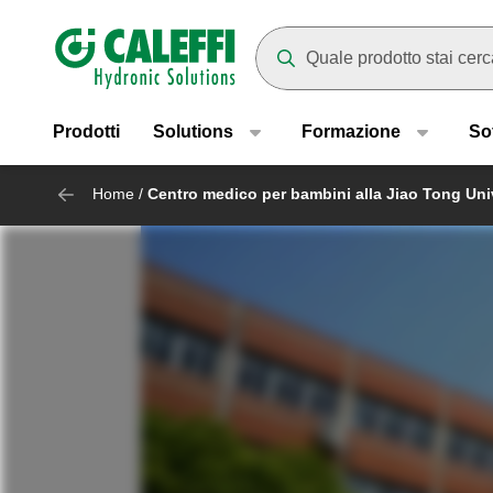
Header main navigation
Mentre digiti compariranno dei
Prodotti
Solutions
Formazione
So
Home
/
Centro medico per bambini alla Jiao Tong Uni