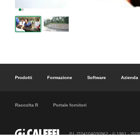
Footer main navigation
Prodotti
Formazione
Software
Azienda
External links
Raccolta R
Portale fornitori
P.I. IT04104030962 - © 1961 - 202
riservati