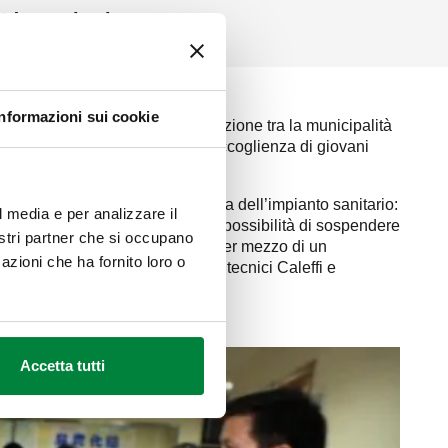
Idrosanitario
Informazioni sui cookie
izzata nel 1998 da una collaborazione tra la municipalità
 anche circa 200 stanze per l’accoglienza di giovani
corso degli anni sull’inefficienza dell’impianto sanitario:
l media e per analizzare il
tipologia della struttura e per l’impossibilità di sospendere
nostri partner che si occupano
 migliorare l’impianto sanitario per mezzo di un
azioni che ha fornito loro o
guito con dedizione da parte dei tecnici Caleffi e
Accetta tutti