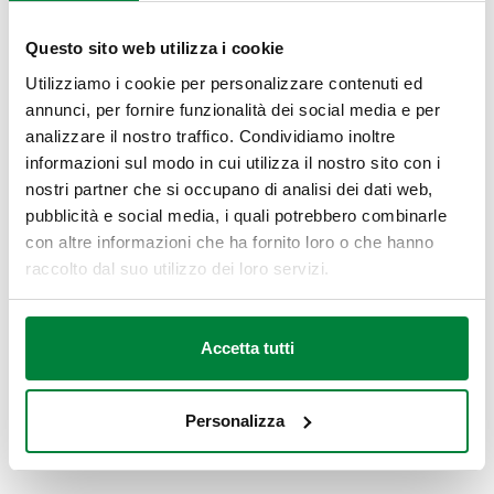
Questo sito web utilizza i cookie
Utilizziamo i cookie per personalizzare contenuti ed
Locale in cui l’intradosso del solaio di copertura è a quota
annunci, per fornire funzionalità dei social media e per
inferiore a + 0,6 m rispetto al piano di riferimento.
analizzare il nostro traffico. Condividiamo inoltre
I locali di riferimento vengono poi suddivisi, in base alla
informazioni sul modo in cui utilizza il nostro sito con i
quota del piano di calpestio rispetto al piano di riferimento, in
nostri partner che si occupano di analisi dei dati web,
locali di tipo A e di tipo B.
pubblicità e social media, i quali potrebbero combinarle
con altre informazioni che ha fornito loro o che hanno
Locale interrato di tipo A Locale interrato di tipo B
raccolto dal suo utilizzo dei loro servizi.
h < 5 m 5 m < h < 10 m
H > 1 m H > 1 m
Accetta tutti
L > 0,6 m L > 0,9 m
Nei locali interrati di tipo B è vietata l’installazione di
Personalizza
apparecchi alimentati con gas a densità superiore a 0,8.