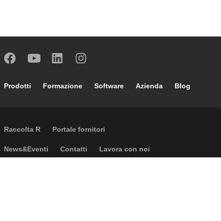
Footer main navigation
Prodotti
Formazione
Software
Azienda
Blog
External links
Raccolta R
Portale fornitori
Footer secondary navigation
News&Eventi
Contatti
Lavora con noi
Caleffi Cloud
Footer menu
Informazioni aziendali
Cookies
Copyright
Disclaimer
Privacy
CGV
Accessibilità