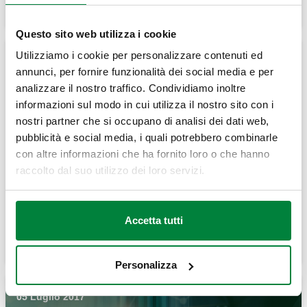
Leggi tutto
Questo sito web utilizza i cookie
Utilizziamo i cookie per personalizzare contenuti ed
01 Marzo 2022
annunci, per fornire funzionalità dei social media e per
analizzare il nostro traffico. Condividiamo inoltre
informazioni sul modo in cui utilizza il nostro sito con i
nostri partner che si occupano di analisi dei dati web,
Le risposte al webinar "Componenti e
pubblicità e social media, i quali potrebbero combinarle
schemi per impianti a pompa di calore
con altre informazioni che ha fornito loro o che hanno
aria-acqua"
raccolto dal suo utilizzo dei loro servizi.
Abbiamo raccolto e suddiviso per argomenti le domande
che ci avete posto durante il webinar "Co...
Accetta tutti
Leggi tutto
Personalizza
05 Luglio 2017