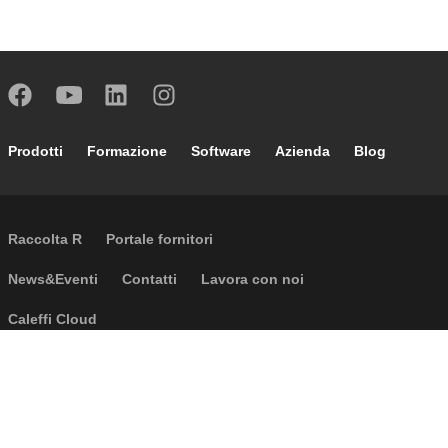
Footer main navigation
Prodotti
Formazione
Software
Azienda
Blog
External links
Raccolta R
Portale fornitori
Footer secondary navigation
News&Eventi
Contatti
Lavora con noi
Caleffi Cloud
Footer menu
Informazioni aziendali
Cookies
Copyright
Disclaimer
Privacy
CGV
Accessibilità
D.Lgs. 231 e 24/2023