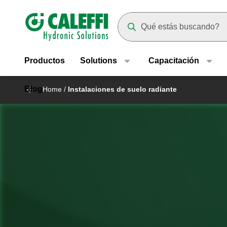
Header main navigation
Suggestions will appear as yo
Productos
Solutions
Capacitación
Blog
Home
/
Instalaciones de suelo radiante