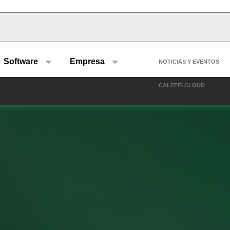
u type
Header se
Software
Empresa
NOTICIAS Y EVENTOS
CALEFFI CLOUD