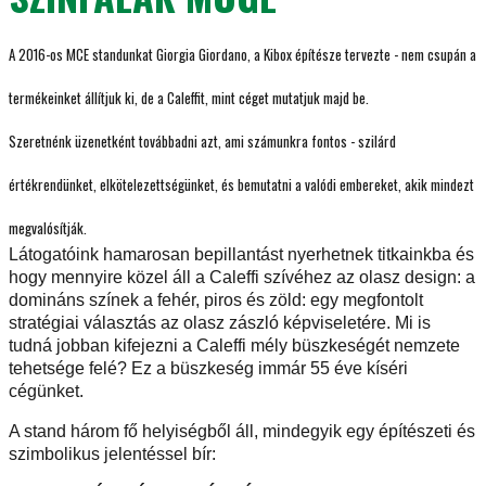
A 2016-os MCE standunkat Giorgia Giordano, a Kibox építésze tervezte - nem csupán a
termékeinket állítjuk ki, de a Caleffit, mint céget mutatjuk majd be.
Szeretnénk üzenetként továbbadni azt, ami számunkra fontos - szilárd
értékrendünket, elkötelezettségünket, és bemutatni a valódi embereket, akik mindezt
megvalósítják.
Látogatóink hamarosan bepillantást nyerhetnek titkainkba és
hogy mennyire közel áll a Caleffi szívéhez az olasz design: a
domináns színek a fehér, piros és zöld: egy megfontolt
stratégiai választás az olasz zászló képviseletére. Mi is
tudná jobban kifejezni a Caleffi mély büszkeségét nemzete
tehetsége felé? Ez a büszkeség immár 55 éve kíséri
cégünket.
A stand három fő helyiségből áll, mindegyik egy építészeti és
szimbolikus jelentéssel bír: