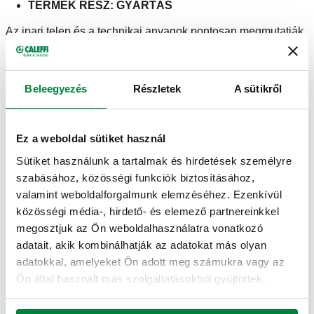
TERMÉK RÉSZ: GYÁRTÁS
Az ipari telep és a technikai anyagok pontosan megmutatják,
milyen közel állunk az olasz mérnöki munkához - egy terület,
amely gyors fejlődésen ment keresztül és terjedt nemzetközi
szintre anélkül, hogy az eredeti ösztönös eleganciájából
Beleegyezés
Részletek
A sütikről
vesztett volna. A gyártási alapelveink nem változtak, mégis
világpiaci szereplővé váltunk óriási lépésekkel - fűtési és
hidraulikus rendszerelemeinket egy folyamatosan fejlődő
piac igényeihez igazítottuk.
Ez a weboldal sütiket használ
A stand felső része, 300 m-re a termék rész felett lebegve
Sütiket használunk a tartalmak és hirdetések személyre
rendkívüli megjelenésével a néző lenyűgözését szolgálja. Ez
szabásához, közösségi funkciók biztosításához,
a Caleffi stand megkoronázása - ezzel is meghatározza a
valamint weboldalforgalmunk elemzéséhez. Ezenkívül
lényegét és felhívja a figyelmet az alsó részen elterülő
közösségi média-, hirdető- és elemező partnereinkkel
kiállításra.
megosztjuk az Ön weboldalhasználatra vonatkozó
adatait, akik kombinálhatják az adatokat más olyan
adatokkal, amelyeket Ön adott meg számukra vagy az
CUBOROSSO : INNOVÁCIÓ ÉS KÉPZÉS
Ön által használt más szolgáltatásokból gyűjtöttek.
A legnagyobb újításunk az MCE 2016 kiállításon a
CUBOROSSO installáció. A piros kocka a dobogó szív,