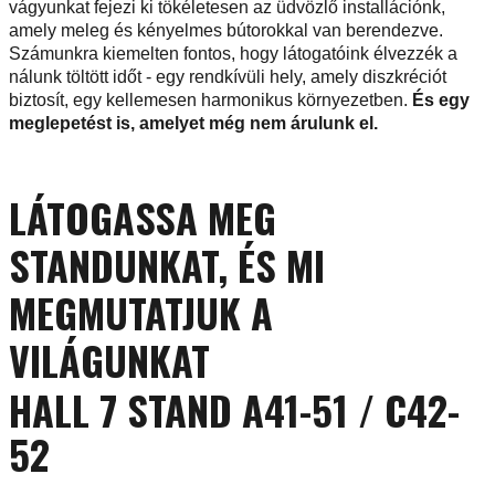
vágyunkat fejezi ki tökéletesen az üdvözlő installációnk,
amely meleg és kényelmes bútorokkal van berendezve.
Számunkra kiemelten fontos, hogy látogatóink élvezzék a
nálunk töltött időt - egy rendkívüli hely, amely diszkréciót
biztosít, egy kellemesen harmonikus környezetben.
És egy
meglepetést is, amelyet még nem árulunk el.
LÁTOGASSA MEG
STANDUNKAT, ÉS MI
MEGMUTATJUK A
VILÁGUNKAT
HALL 7 STAND A41-51 / C42-
52