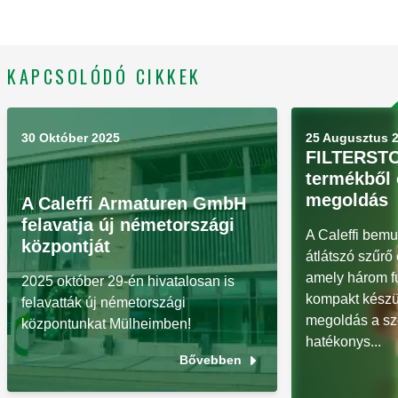
KAPCSOLÓDÓ CIKKEK
30 Október 2025
25 Augusztus 
FILTERSTO
termékből
megoldás
A Caleffi Armaturen GmbH
felavatja új németországi
A Caleffi bem
központját
átlátszó szűrő 
amely három fu
2025 október 29-én hivatalosan is
kompakt készü
felavatták új németországi
megoldás a sz
központunkat Mülheimben!
hatékonys...
Bővebben