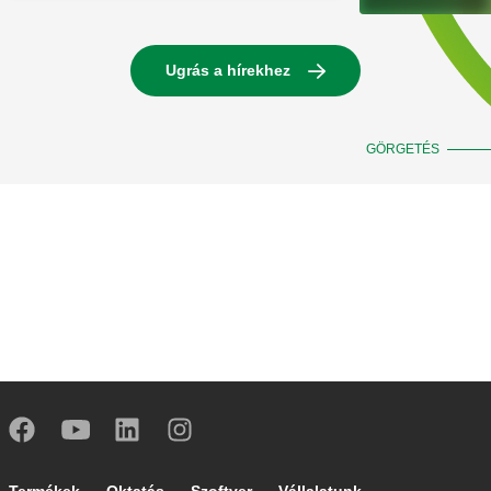
Ugrás a hírekhez
GÖRGETÉS