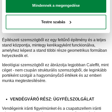
amely új termékeinket és innovatív projektjeinket szolgáltatja
Mindennek a megengedése
immár egy évtizede. Úgy döntöttünk a Caleffi csapattal, hogy
bemutatjuk a kiállításon a CUBOROSSO-t, kihasználva a
digitális kommunikáció lehetőségeit és egy valódi élménnyé
Testre szabás
tesszük, amely képviseli a cég nagyságát és állandó
befektetéseit a kutatás-fejlesztés területén.
Építészeti szemszögből ez egy feltűnő építmény és a teljes
stand központja, mintegy kerékagyként funckionálva,
amelyhez képest a stand többi része geometrikus formában
helyezkedik el.
Ideológiai szemszögből ez ábrázolja legjobban Caleffit, mint
céget - nem csupán strukturális szemszögből, de leginkább
portéként szolgál a hagyományőző értékek és az emberi
munka megtestesítésére.
VENDÉGVÁRÓ RÉSZ: ÜGYFÉLSZOLGÁLAT
Vendégeink iránti figyelmünket és a csapatszellem iránti