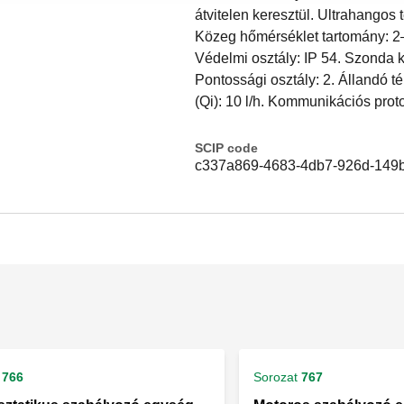
átvitelen keresztül. Ultrahangos
Közeg hőmérséklet tartomány: 2–
Védelmi osztály: IP 54. Szonda 
Pontossági osztály: 2. Állandó té
(Qi): 10 l/h. Kommunikációs pro
SCIP code
c337a869-4683-4db7-926d-149
766
Sorozat
767