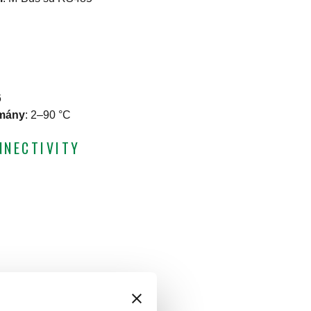
6
omány
:
2–90 °C
NNECTIVITY