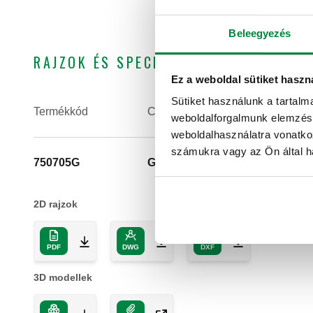
Beleegyezés
RAJZOK ÉS SPECIFIKÁCIÓK
Ez a weboldal sütiket haszn
Sütiket használunk a tartal
Termékkód
Csatlakozások
weboldalforgalmunk elemzésé
weboldalhasználatra vonatko
számukra vagy az Ön által ha
750705G
G 1" A (ISO 228-1) M
2D rajzok
PDF
DWG
DXF
3D modellek