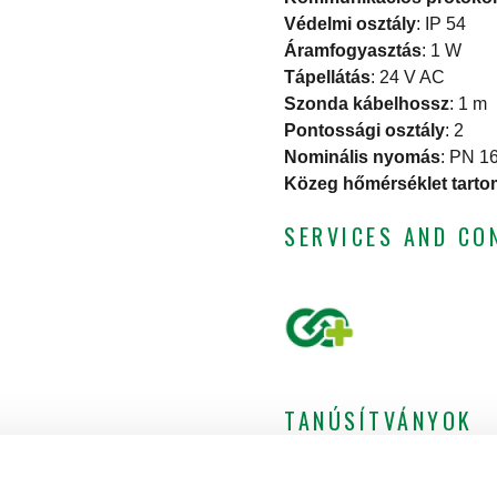
Védelmi osztály
:
IP 54
Áramfogyasztás
:
1 W
Tápellátás
:
24 V AC
Szonda kábelhossz
:
1 m
Pontossági osztály
:
2
Nominális nyomás
:
PN 1
Közeg hőmérséklet tart
SERVICES AND CO
TANÚSÍTVÁNYOK