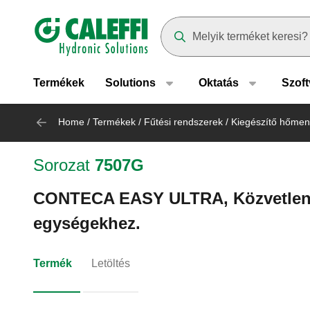
Header main navigation
Suggestions will appear as yo
Termékek
Solutions
Oktatás
Szoft
Home
/
Termékek
/
Fűtési rendszerek
/
Kiegészítő hőme
Sorozat
7507G
CONTECA EASY ULTRA, Közvetlen 
egységekhez.
Termék
Letöltés