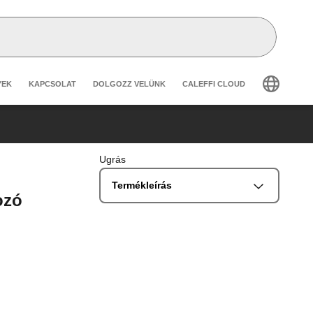
secondary navigation
YEK
KAPCSOLAT
DOLGOZZ VELÜNK
CALEFFI CLOUD
Ugrás
Termékleírás
ozó