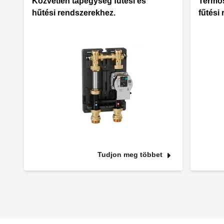
Közvetlen tápegység fűtési és
Termos
hűtési rendszerekhez.
fűtési
Tudjon meg többet