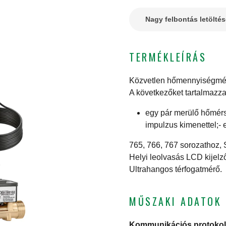
Nagy felbontás letölté
TERMÉKLEÍRÁS
Közvetlen hőmennyiségmér
A következőket tartalmazza
egy pár merülő hőmérs
impulzus kimenettel;- e
765, 766, 767 sorozathoz,
Helyi leolvasás LCD kijelző
Ultrahangos térfogatmérő.
MŰSZAKI ADATOK
Kommunikációs protokol