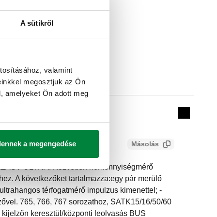
A sütikről
tosításához, valamint
nimális térfogatáram (Qi)
einkkel megosztjuk az Ön
Actions
l, amelyeket Ön adott meg
l/h
Collapse 
dennek a megengedése
Másolás
EASY ULTRA. Közvetlen hőmennyiségmérő
ez. A következőket tartalmazza:egy pár merülő
ultrahangos térfogatmérő impulzus kimenettel; -
lzővel. 765, 766, 767 sorozathoz, SATK15/16/50/60
 kijelzőn keresztül/központi leolvasás BUS