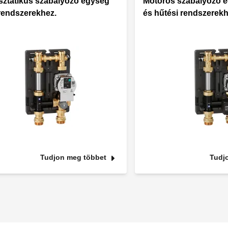
ztatikus szabályozó egység
Motoros szabályozó e
 rendszerekhez.
és hűtési rendszerekh
Tudjon meg többet
Tudj