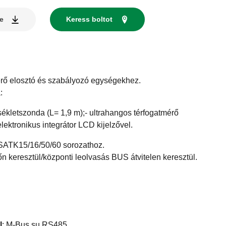
se
Keress boltot
ő elosztó és szabályozó egységekhez.
:
ékletszonda (L= 1,9 m);- ultrahangos térfogatmérő
lektronikus integrátor LCD kijelzővel.
 SATK15/16/50/60 sorozathoz.
n keresztül/központi leolvasás BUS átvitelen keresztül.
l
:
M-Bus su RS485