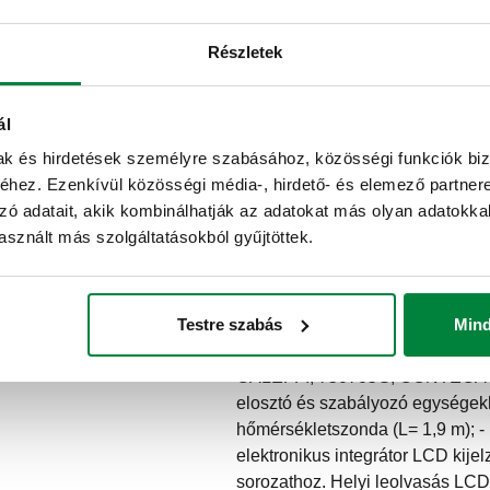
Részletek
ál
mak és hirdetések személyre szabásához, közösségi funkciók biz
Állandó térfogatáram (Qp)
Mi
hez. Ezenkívül közösségi média-, hirdető- és elemező partner
zó adatait, akik kombinálhatják az adatokat más olyan adatokka
sznált más szolgáltatásokból gyűjtöttek.
2,5 m³/h
10 
Tender szövege
Testre szabás
Min
CALEFFI, 750705G, CONTECA 
elosztó és szabályozó egységekh
hőmérsékletszonda (L= 1,9 m); - 
elektronikus integrátor LCD kije
sorozathoz. Helyi leolvasás LCD