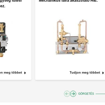
gység fűtési
Mechanikus falra akasztható HIE.
ez.
on meg többet
Tudjon meg többet
GÖRGETÉS