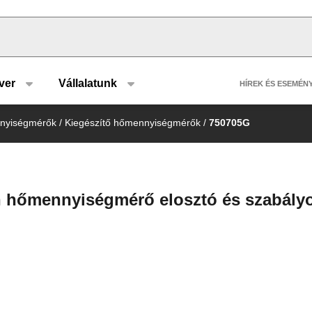
u type
Header 
ver
Vállalatunk
HÍREK ÉS ESEMÉN
nnyiségmérők
/
Kiegészítő hőmennyiségmérők
/
750705G
hőmennyiségmérő elosztó és szabály