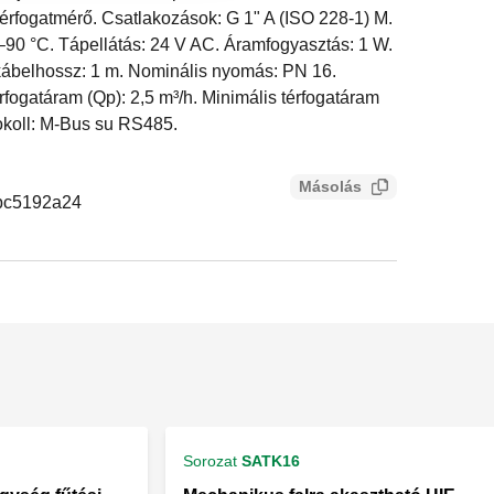
 térfogatmérő. Csatlakozások: G 1" A (ISO 228-1) M.
90 °C. Tápellátás: 24 V AC. Áramfogyasztás: 1 W.
kábelhossz: 1 m. Nominális nyomás: PN 16.
rfogatáram (Qp): 2,5 m³/h. Minimális térfogatáram
tokoll: M-Bus su RS485.
Másolás
bc5192a24
Sorozat
SATK16