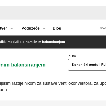
u type
H
tver
Poduzeće
Blog
NOV
ički moduli s dinamičnim balansiranjem
Idi na
čnim balansiranjem
Korisnički moduli 
kim razdjelnikom za sustave ventilokonvektora, za upora
ani).