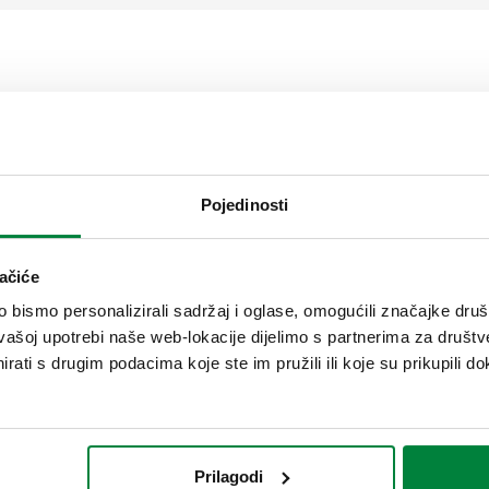
Pojedinosti
ačiće
olom stope protoka
bismo personalizirali sadržaj i oglase, omogućili značajke društv
vašoj upotrebi naše web-lokacije dijelimo s partnerima za društv
rati s drugim podacima koje ste im pružili ili koje su prikupili do
Prilagodi