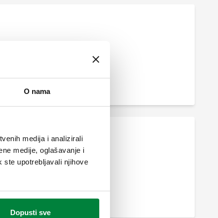
O nama
enih medija i analizirali
ene medije, oglašavanje i
k ste upotrebljavali njihove
Dopusti sve