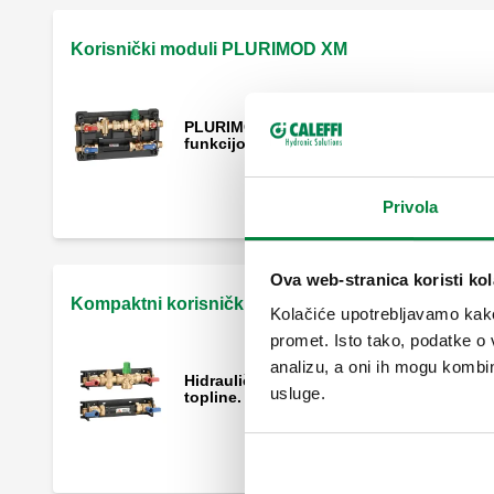
Korisnički moduli PLURIMOD XM
PLURIMOD XM, Korisnički modul s
funkcijom samostalnog balansiranja.
Privola
Ova web-stranica koristi kol
Kompaktni korisnički moduli s automatskom kontr
Kolačiće upotrebljavamo kako 
promet. Isto tako, podatke o 
analizu, a oni ih mogu kombini
Hidraulički modul opremljen za mjerenje
usluge.
topline.