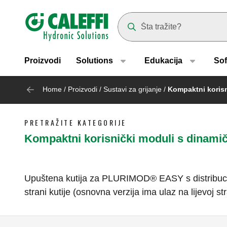
Header main navigation
Suggestions will appear as yo
Proizvodi
Solutions
Edukacija
Sof
Home
/
Proizvodi
/
Sustavi za grijanje
/
Kompaktni korisn
PRETRAŽITE KATEGORIJE
Kompaktni korisnički moduli s dinami
Upuštena kutija za PLURIMOD® EASY s distribucijs
strani kutije (osnovna verzija ima ulaz na lijevoj str