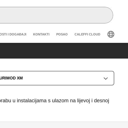
eader secondary navigation
OSTI I DOGAĐAJI
KONTAKTI
POSAO
CALEFFI CLOUD
PLURIMOD XM
bu u instalacijama s ulazom na lijevoj i desnoj