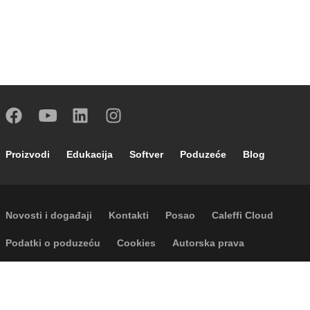
Footer main navigation
Proizvodi
Edukacija
Softver
Poduzeće
Blog
Footer secondary navigation
Novosti i događaji
Kontakti
Posao
Caleffi Cloud
Footer menu
Podatki o poduzeću
Cookies
Autorska prava
Odricanje odgovornosti
Privatnost
Accessibility