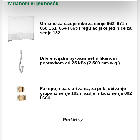
zadanom vrijednošću
Ormarić za razdjelnike za serije 662, 671 i
668...S1, 664 i 665 i regulacijske jedinice za
serije 182.
Diferencijalni by-pass set s fiksnom
postavkom od 25 kPa (2.500 mm w.g.).
Par spojnica s brtvama, za priključivanje
grupa iz serije 182 i razdjelnika iz serija 662
i 664.
Proširi
Par spojnica s brtvama, za priključivanje
jedinica iz serije 182 i razdjelnika iz serija
670 i 671.