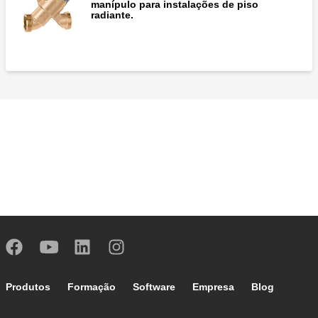
manípulo para instalações de piso
radiante.
Footer main navigation
Produtos
Formação
Software
Empresa
Blog