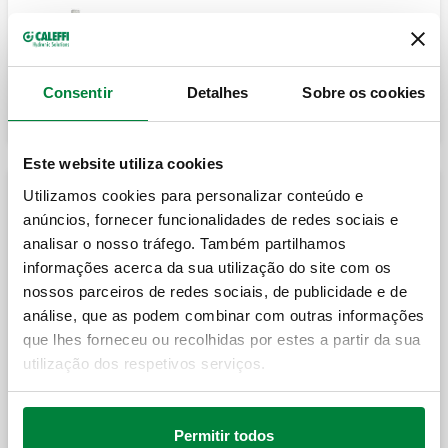
Grupo de regulação de ponto fixo pré-
montado.
Regulador digital com sinóptico funcional
para aquecimento e arrefecimento.
Consentir
Detalhes
Sobre os cookies
Grupo de substituição de válvula
Este website utiliza cookies
misturadora com suporte de motor.
Utilizamos cookies para personalizar conteúdo e
Grupos de regulação termostática de ponto fixo com
anúncios, fornecer funcionalidades de redes sociais e
kit de distribuição de fluido para circuito primário
analisar o nosso tráfego. Também partilhamos
informações acerca da sua utilização do site com os
Servomotor de substituição.
nossos parceiros de redes sociais, de publicidade e de
Grupo de regulação de ponto fixo pré-
montado em caixa.
análise, que as podem combinar com outras informações
que lhes forneceu ou recolhidas por estes a partir da sua
utilização dos respetivos serviços.
Circulador de substituição UPM3S Auto 25-
60.
Grupo de regulação de ponto fixo pré-
montado.
Permitir todos