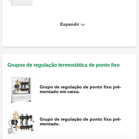
Expandir
Regulador remoto.
Sonda de contacto Pt1000 para tubagem,
Ø6 mm.
Grupos de regulação termostática de ponto fixo
Grupo de regulação de ponto fixo pré-
montado em caixa.
Bainha para sonda Pt1000, dimensão 1/2”
M.
Grupo de regulação de ponto fixo pré-
montado.
Sonda Pt1000, Ø6 mm.