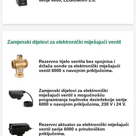
Zamjenski dijelovi za elektronički miješajući ventil
Rezervno tijelo ventila bez spojnica i
držača sonde za elektronički miješajući
ventil 6000 s navojnim priključcima.
Zamjenski dijelovi za elektronički
miješajući ventil s mogućnošću
programiranja toplinske dezinfekcije serije
6000 s navojnim priključcima, 230 V i 24 V.
Rezervni aktuator za elektronički miješajući
ventil serije 6000 s prirubničkim
priključcima.