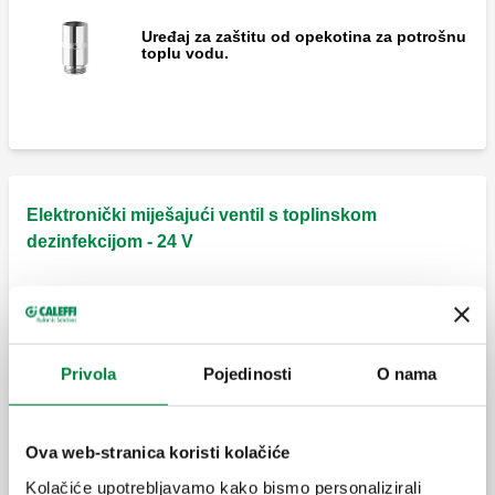
Uređaj za zaštitu od opekotina za potrošnu
toplu vodu.
Elektronički miješajući ventil s toplinskom
dezinfekcijom - 24 V
LEGIOMIX, Elektronički miješajući ventil s
programabilnom toplinskom dezinfekcijom
i provjerom nakon dezinfekcije, 24 V.
Priključci s muškim navojem s holenderom.
Privola
Pojedinosti
O nama
LEGIOMIX, Elektronički miješajući ventil s
programabilnom toplinskom dezinfekcijom
i provjerom nakon dezinfekcije, 24 V.
Ova web-stranica koristi kolačiće
Prirubnički priključak PN 16.
Kolačiće upotrebljavamo kako bismo personalizirali