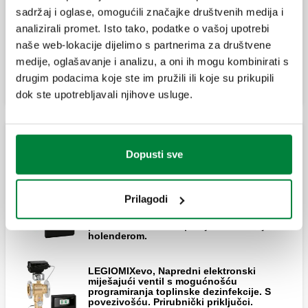
sadržaj i oglase, omogućili značajke društvenih medija i
analizirali promet. Isto tako, podatke o vašoj upotrebi
MODBUS-RTU/BACnet konverter za
naše web-lokacije dijelimo s partnerima za društvene
spajanje s BMS sustavima.
medije, oglašavanje i analizu, a oni ih mogu kombinirati s
drugim podacima koje ste im pružili ili koje su prikupili
dok ste upotrebljavali njihove usluge.
Napredni elektronski miješajući ventil s
Dopusti sve
mogućnošću povezivanja
LEGIOMIXevo, Napredni elektronski
Prilagodi
miješajući ventil s mogućnošću
programiranja toplinske dezinfekcije. S
povezivošću. Muški priključci s navojem s
holenderom.
LEGIOMIXevo, Napredni elektronski
miješajući ventil s mogućnošću
programiranja toplinske dezinfekcije. S
povezivošću. Prirubnički priključci.