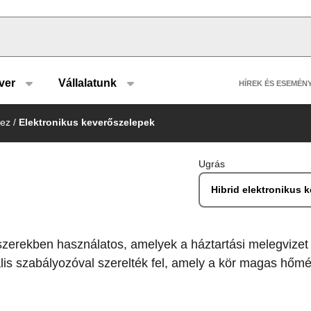
u type
Header 
ver
Vállalatunk
HÍREK ÉS ESEMÉN
hez
/
Elektronikus keverőszelepek
Ugrás
Hibrid elektronikus 
zerekben használatos, amelyek a háztartási melegvizet el
s szabályozóval szerelték fel, amely a kör magas hőmérsé