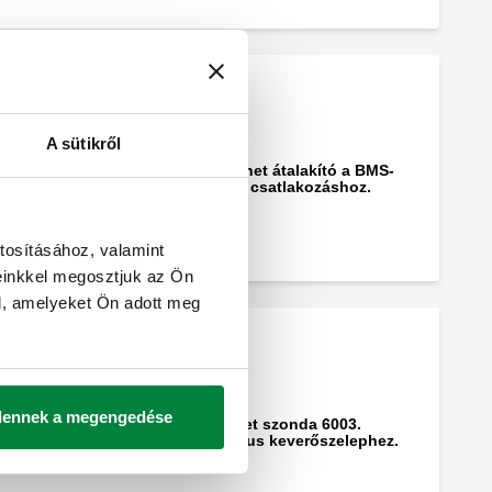
A sütikről
MODBUS-RTU/BACnet átalakító a BMS-
rendszerekhez való csatlakozáshoz.
tosításához, valamint
einkkel megosztjuk az Ön
l, amelyeket Ön adott meg
dennek a megengedése
Tárolási hőmérséklet szonda 6003.
sorozatú elektronikus keverőszelephez.