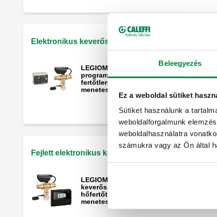
Elektronikus keverőszelep hőfertőtlenítéssel - 24 V
Beleegyezés
LEGIOMIX, Elektronikus keverőszelep
programozható hőfertőtlenítéssel és a
fertőtlenítés ellenőrzésével, 24 V. Külső
menetes csatlakozások összekötővel.
Ez a weboldal sütiket haszn
Sütiket használunk a tartal
weboldalforgalmunk elemzésé
weboldalhasználatra vonatko
számukra vagy az Ön által ha
Fejlett elektronikus keverőszelep csatlakoztatható
LEGIOMIXevo, Fejlett elektronikus
keverőszelep programozható
hőfertőtlenítéssel. Csatlakozással. Külső
menetes csatlakozások összekötővel.