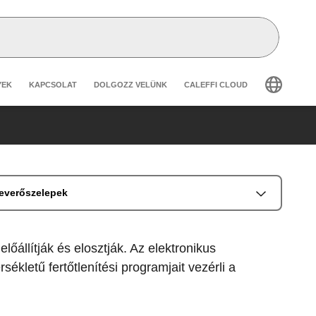
secondary navigation
YEK
KAPCSOLAT
DOLGOZZ VELÜNK
CALEFFI CLOUD
keverőszelepek
őállítják és elosztják. Az elektronikus
kletű fertőtlenítési programjait vezérli a