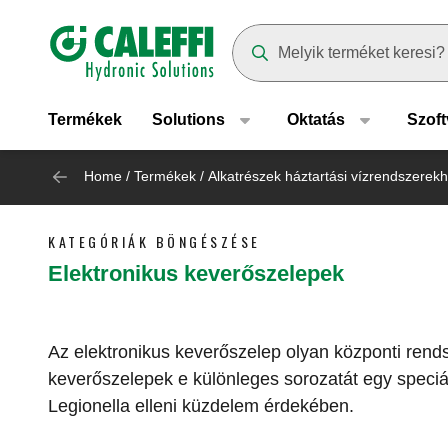
Header main navigation
Suggestions will appear as yo
Termékek
Solutions
Oktatás
Szoft
Home
/
Termékek
/
Alkatrészek háztartási vízrendszerek
KATEGÓRIÁK BÖNGÉSZÉSE
Elektronikus keverőszelepek
Az elektronikus keverőszelep olyan központi rends
keverőszelepek e különleges sorozatát egy speciáli
Legionella elleni küzdelem érdekében.