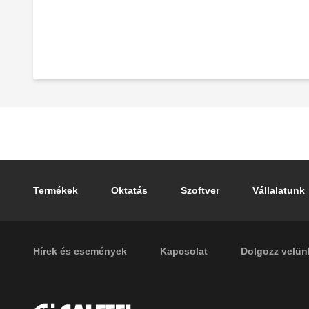
Tartalék szabályozó elektronikus
keverőszelephez 6000 sorozat, 230 V.
Footer main navigation
Termékek
Oktatás
Szoftver
Vállalatunk
Footer secondary navigation
Hírek és események
Kapcsolat
Dolgozz velün