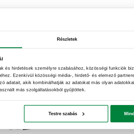
Részletek
LEGIOMIX, Elektronikus keverőszelep
programozható hőfertőtlenítéssel és a
fertőtlenítés ellenőrzésével, 24 V. Karimás
csatlakozások PN16.
ál
mak és hirdetések személyre szabásához, közösségi funkciók biz
hez. Ezenkívül közösségi média-, hirdető- és elemező partner
zó adatait, akik kombinálhatják az adatokat más olyan adatokka
sznált más szolgáltatásokból gyűjtöttek.
sággal
LEGIOMIXevo, Fejlett elektronikus
Testre szabás
Min
keverőszelep programozható
hőfertőtlenítéssel. Csatlakozással.
Karimás csatlakozások.