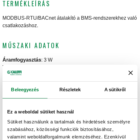
TERMÉKLEÍRÁS
MODBUS-RTU/BACnet átalakító a BMS-rendszerekhez való
csatlakozáshoz.
MŰSZAKI ADATOK
Áramfogyasztás
:
3 W
Tápellátás
:
12-24 V DC, 24 V AC
Környezeti hőmérséklet tartomány
:
-20–70 °C
NOTE
Beleegyezés
Részletek
A sütikről
A MODBUS-RTU átvitellel rendelkező termékek és BACnet
Ez a weboldal sütiket használ
átvitellel rendelkező felügyeleti rendszerek
összekapcsolására szolgál. Bemenetek/kimenetek: Ethernet
Sütiket használunk a tartalmak és hirdetések személyre
port 10/100, RS-485 port + / - / GND. Az átalakító a következő
szabásához, közösségi funkciók biztosításához,
termékekkel való használatra van előre konfigurálva:
valamint weboldalforgalmunk elemzéséhez. Ezenkívül