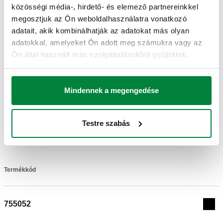
- LEGIOMIX® 6000 sorozat (MODBUS-RTU verzióhoz);
közösségi média-, hirdető- és elemező partnereinkkel
- LEGIOMIX® 2.0 6000 EST sorozat;
megosztjuk az Ön weboldalhasználatra vonatkozó
- CONTECA EASY 750 sorozat.
adatait, akik kombinálhatják az adatokat más olyan
adatokkal, amelyeket Ön adott meg számukra vagy az
Ön által használt más szolgáltatásokból gyűjtöttek.
TANÚSÍTVÁNYOK
Mindennek a megengedése
Testre szabás
RAJZOK ÉS SPECIFIKÁCIÓK
Termékkód
Actions
755052
Coll