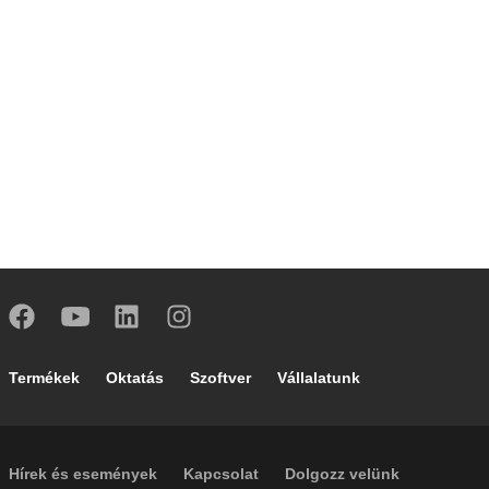
Footer main navigation
Termékek
Oktatás
Szoftver
Vállalatunk
Footer secondary navigation
Hírek és események
Kapcsolat
Dolgozz velünk