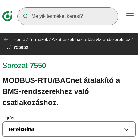
Suggestions will appear as you type
Home
/
Termékek
/
Alkatrészek háztartási vízrendszerekhez
/
... /
755052
Sorozat
7550
MODBUS-RTU/BACnet átalakító a
BMS-rendszerekhez való
csatlakozáshoz.
Ugrás
Termékleírás