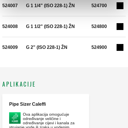
524007
G 1 1/4" (ISO 228-1) ŽN
524700
Exp
524008
G 1 1/2" (ISO 228-1) ŽN
524800
Exp
524009
G 2" (ISO 228-1) ŽN
524900
Exp
APLIKACIJE
Pipe Sizer Caleffi
Ova aplikacija omogućuje
određivanje veličine i
određivanje cijevi i kanala za
strujanje vode ili zraka u vodenim,