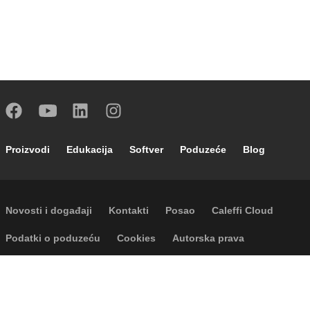
Footer main navigation
Proizvodi
Edukacija
Softver
Poduzeće
Blog
Footer secondary navigation
Novosti i događaji
Kontakti
Posao
Caleffi Cloud
Footer menu
Podatki o poduzeću
Cookies
Autorska prava
Odricanje odgovornosti
Privatnost
Accessibility