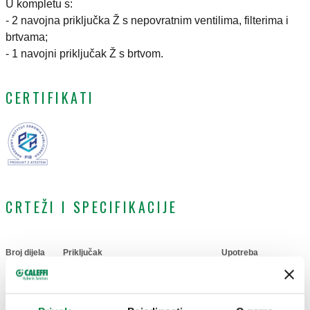
U kompletu s:
- 2 navojna priključka Ž s nepovratnim ventilima, filterima i
brtvama;
- 1 navojni priključak Ž s brtvom.
CERTIFIKATI
CRTEŽI I SPECIFIKACIJE
Broj dijela
Priključak
Upotreba
Actions
524004
G 1/2" (ISO 228-1) ŽN
524400
Coll