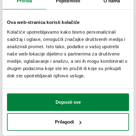
Privola
Pojedinosti
O nama
3D modeli
Ova web-stranica koristi kolačiće
Kolačiće upotrebljavamo kako bismo personalizirali
Tekst ponude
sadržaj i oglase, omogućili značajke društvenih medija i
Prikaži
Kopiraj
analizirali promet. Isto tako, podatke o vašoj upotrebi
naše web-lokacije dijelimo s partnerima za društvene
CALEFFI, 524004. Priključni komplet za miješajuće ventile s
medije, oglašavanje i analizu, a oni ih mogu kombinirati s
priključcima na navoj, serija 524. U kompletu s: - 2 navojna
SCIP code
Prikaži
57bad1a5-d29b-4300-8554-
drugim podacima koje ste im pružili ili koje su prikupili
priključka Ž s nepovratnim ventilima, filterima i brtvama; - 1
Kopiraj
4f085eef08bb
dok ste upotrebljavali njihove usluge.
navojni priključak Ž s brtvom. Priključak: G 1/2" (ISO 228-1)
ŽN.
524005
G 3/4" (ISO 228-1) ŽN
524500
Exp
Dopusti sve
524006
G 1" (ISO 228-1) ŽN
524600
Prilagodi
Exp