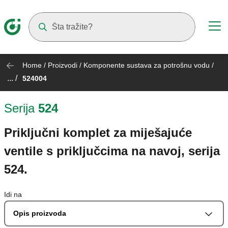
Suggestions will appear as you type
Home
/
Proizvodi
/
Komponente sustava za potrošnu vodu
/
... /
524004
Serija
524
Priključni komplet za miješajuće
ventile s priključcima na navoj, serija
524.
Idi na
Opis proizvoda