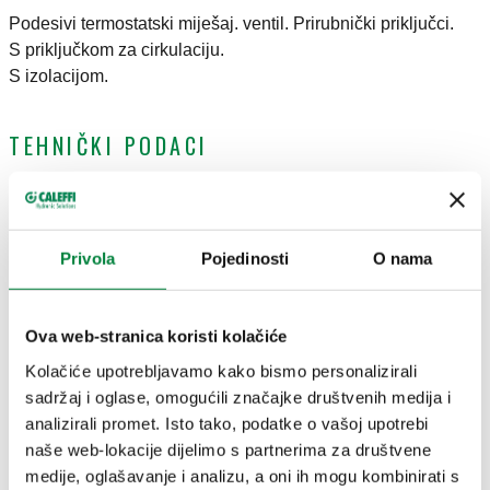
Podesivi termostatski miješaj. ventil. Prirubnički priključci.
S priključkom za cirkulaciju.
S izolacijom.
TEHNIČKI PODACI
Materijal
:
bronca
Nominalni tlak
:
PN 10
Namještanje (Temperatura)
:
55 °C
Privola
Pojedinosti
O nama
Raspon temperature medija
:
2–90 °C
Maksimalni radni tlak
:
10 bar
Ova web-stranica koristi kolačiće
CERTIFIKATI
Kolačiće upotrebljavamo kako bismo personalizirali
sadržaj i oglase, omogućili značajke društvenih medija i
analizirali promet. Isto tako, podatke o vašoj upotrebi
naše web-lokacije dijelimo s partnerima za društvene
medije, oglašavanje i analizu, a oni ih mogu kombinirati s