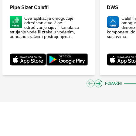
Pipe Sizer Caleffi
DWS
Ova aplikacija omogućuje
Caleffi
određivanje veličine i
omoguću
određivanje cijevi i kanala za
dimenzi
strujanje vode ili zraka u vodenim,
komponenti d
odnosno zračnim postrojenjima.
sustavima.
POMAKNI