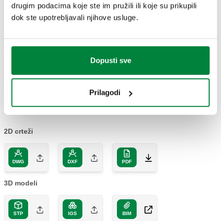
drugim podacima koje ste im pružili ili koje su prikupili
CRTEŽI I SPECIFIKACIJE
dok ste upotrebljavali njihove usluge.
Broj
Raspon postavljanja
Priključak
Kv
Actions
dijela
temperature
Dopusti sve
DN 65 (EN 1092-
32
Prilagodi
524060
45–65 °C
Coll
1) PN 10
m³/h
2D crteži
DWG
DXF
PDF
3D modeli
STP
IGS
BIM