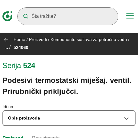
Suggestions will appear as you type
Home
/
Proizvodi
/
Komponente sustava za potrošnu vodu
/
... /
524060
Serija
524
Podesivi termostatski miješaj. ventil.
Prirubnički priključci.
Idi na
Opis proizvoda