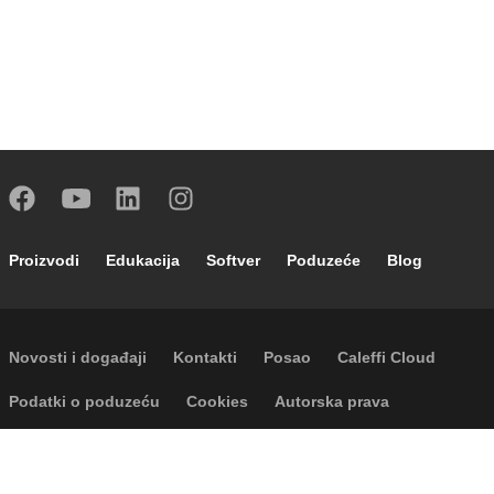
Footer main navigation
Proizvodi
Edukacija
Softver
Poduzeće
Blog
Footer secondary navigation
Novosti i događaji
Kontakti
Posao
Caleffi Cloud
Footer menu
Podatki o poduzeću
Cookies
Autorska prava
Odricanje odgovornosti
Privatnost
Accessibility