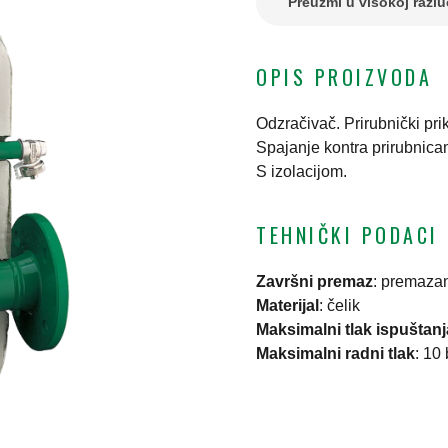
Preuzmi u visokoj razlu
OPIS PROIZVODA
Odzračivač. Prirubnički prik
Spajanje kontra prirubnic
S izolacijom.
TEHNIČKI PODACI
Završni premaz
:
premaza
Materijal
:
čelik
Maksimalni tlak ispuštanj
Maksimalni radni tlak
:
10 