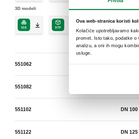
Privola
3D modeli
Ova web-stranica koristi kol
IGS
STP
BIM
Kolačiće upotrebljavamo kako 
promet. Isto tako, podatke o 
analizu, a oni ih mogu kombini
usluge.
551062
DN 65 (
551082
DN 80 (
551102
DN 100 
551122
DN 125 