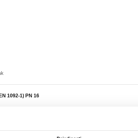
ak
EN 1092-1) PN 16
Tekst ponude
CALEFFI, 551052, DISCAL. Odzr
kontra prirubnicama EN 1092-