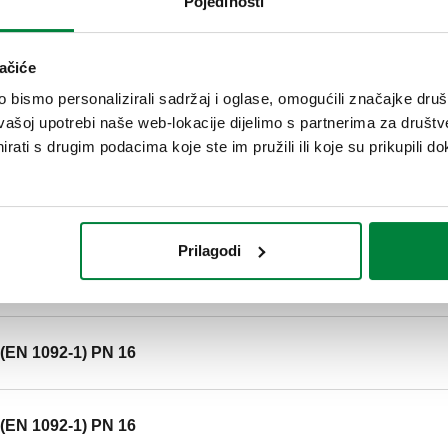
Pojedinosti
radni tlak: 10 bar. Maksimalni
Materijal: čelik.
ačiće
SCIP code
bismo personalizirali sadržaj i oglase, omogućili značajke društv
c55c1e42-94da-4006-a9e3-9
vašoj upotrebi naše web-lokacije dijelimo s partnerima za društv
rati s drugim podacima koje ste im pružili ili koje su prikupili do
EN 1092-1) PN 16
Prilagodi
EN 1092-1) PN 16
(EN 1092-1) PN 16
(EN 1092-1) PN 16