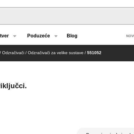
u type
H
tver
Poduzeće
Blog
NOV
/
Odzračivači
/
Odzračivači za velike sustave
/
551052
ključci.