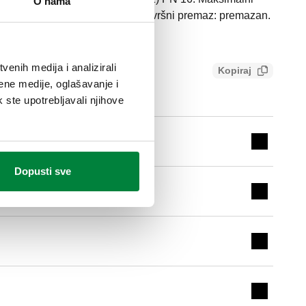
O nama
 tlak ispuštanja zraka: 10 bar. Završni premaz: premazan.
enih medija i analizirali
Kopiraj
b31e72869f4
ene medije, oglašavanje i
k ste upotrebljavali njihove
Expand de
Dopusti sve
Expand de
Expand de
Expand de