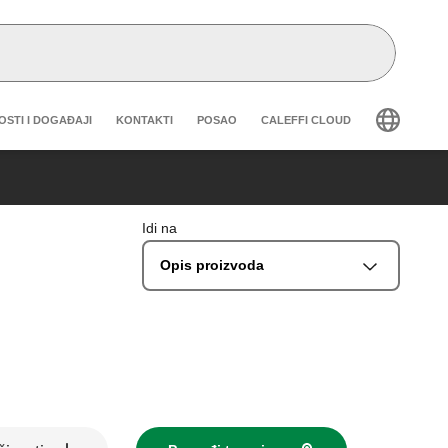
eader secondary navigation
OSTI I DOGAĐAJI
KONTAKTI
POSAO
CALEFFI CLOUD
Idi na
Opis proizvoda