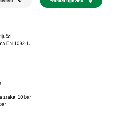
čivosti
Pronađi trgovinu
ljučci.
ama EN 1092-1.
n
a zraka
:
10 bar
bar