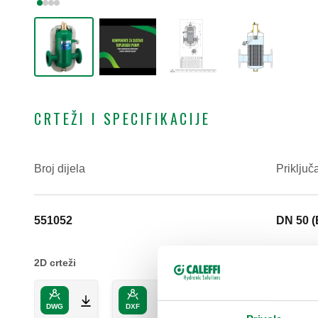
CRTEŽI I SPECIFIKACIJE
Broj dijela
Priključ
551052
DN 50 (
2D crteži
DWG
DXF
PDF