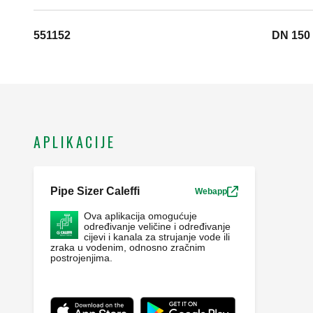
551152
DN 150 
APLIKACIJE
Pipe Sizer Caleffi
Webapp
Ova aplikacija omogućuje
određivanje veličine i određivanje
cijevi i kanala za strujanje vode ili
zraka u vodenim, odnosno zračnim
postrojenjima.