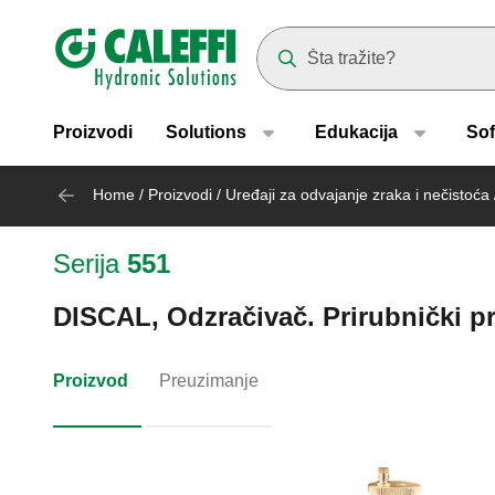
Header main navigation
Suggestions will appear as yo
Proizvodi
Solutions
Edukacija
Sof
Home
/
Proizvodi
/
Uređaji za odvajanje zraka i nečistoća
Serija
551
DISCAL, Odzračivač. Prirubnički pri
Proizvod
Preuzimanje