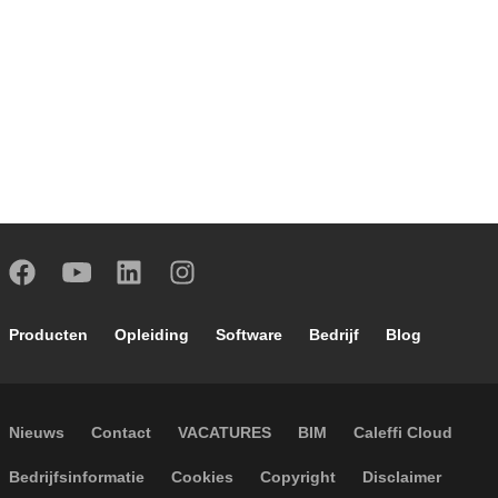
Footer main navigation
Producten
Opleiding
Software
Bedrijf
Blog
Footer secondary navigation
Nieuws
Contact
VACATURES
BIM
Caleffi Cloud
Footer menu
Bedrijfsinformatie
Cookies
Copyright
Disclaimer