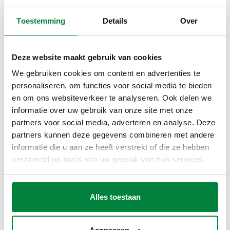
2D-tekeningen
Toestemming
Details
Over
DWG
DXF
PDF
Deze website maakt gebruik van cookies
3D-modellen
We gebruiken cookies om content en advertenties te
personaliseren, om functies voor social media te bieden
en om ons websiteverkeer te analyseren. Ook delen we
IGS
STP
BIM
informatie over uw gebruik van onze site met onze
partners voor social media, adverteren en analyse. Deze
partners kunnen deze gegevens combineren met andere
informatie die u aan ze heeft verstrekt of die ze hebben
Bestektekst
Weergeven
Kopiëren
verzameld op basis van uw gebruik van hun services.
CALEFFI, 551052, DISCAL®. Luchtafscheider.
Flensaansluitingen. Met isolatie. Te koppelen met vlakke
SCIP code
Weergeven
Alles toestaan
c55c1e42-94da-4006-a9e3-
tegenflenzen EN 1092-1. Aansluiting: DN 50 (EN 1092-1) PN
Kopiëren
9b31e72869f4
16. Maximale bedrijfsdruk: 10 bar. Maximale
ontluchtingsdruk: 10 bar. Afwerking: gelakt. Materiaal: staal.