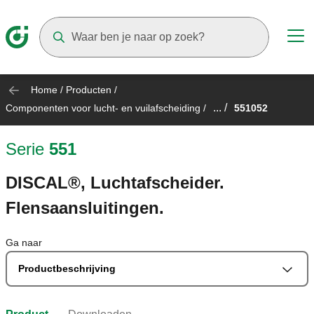
Suggestions will appear as you type
Home
/
Producten
/
... /
Componenten voor lucht- en vuilafscheiding
/
551052
Serie
551
DISCAL®, Luchtafscheider.
Flensaansluitingen.
Ga naar
Productbeschrijving