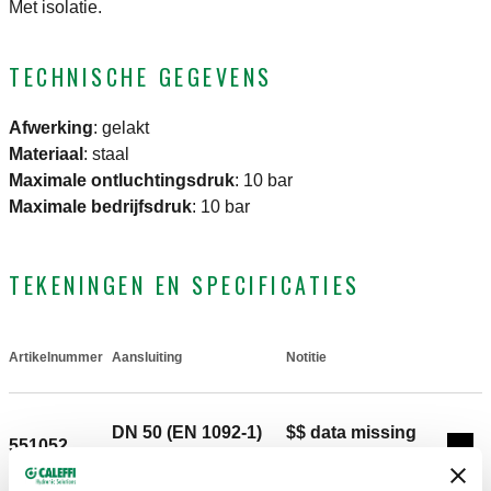
Met isolatie.
TECHNISCHE GEGEVENS
Afwerking
:
gelakt
Materiaal
:
staal
Maximale ontluchtingsdruk
:
10 bar
Maximale bedrijfsdruk
:
10 bar
TEKENINGEN EN SPECIFICATIES
Artikelnummer
Aansluiting
Notitie
Actions
DN 50 (EN 1092-1)
$$ data missing
551052
Coll
PN 16
$$