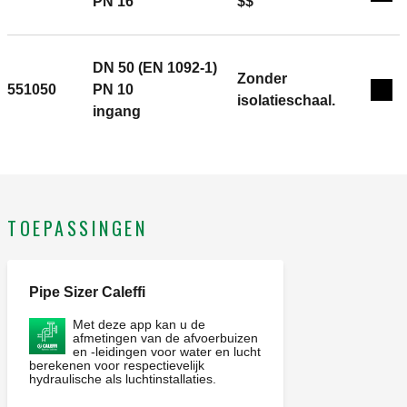
Exp
PN 16
$$
DN 50 (EN 1092-1)
Zonder
551050
PN 10
Exp
isolatieschaal.
ingang
TOEPASSINGEN
Pipe Sizer Caleffi
Met deze app kan u de
afmetingen van de afvoerbuizen
en -leidingen voor water en lucht
berekenen voor respectievelijk
hydraulische als luchtinstallaties.