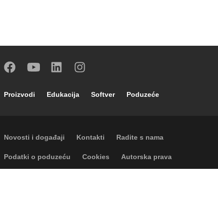
Footer main navigation
Proizvodi
Edukacija
Softver
Poduzeće
Footer secondary navigation
Novosti i događaji
Kontakti
Radite s nama
Footer menu
Podatki o poduzeću
Cookies
Autorska prava
Odricanje odgovornosti
Privatnost
P.I. IT04104030962 - © 1961 - 2026