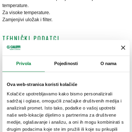
temperature.
Za visoke temperature.
Zamjenjivi uložak i filter.
TEHNIČKI PODATCI
Finish
:
nickel plated
Material
:
dezincification resistant brass DR
Privola
Pojedinosti
O nama
Adjustment pressure range
:
1–5,5 bar
Medium temperature range
:
2–80 °C
Maximum upstream pressure
:
16 bar
Ova web-stranica koristi kolačiće
CERTIFIKATI
Kolačiće upotrebljavamo kako bismo personalizirali
sadržaj i oglase, omogućili značajke društvenih medija i
analizirali promet. Isto tako, podatke o vašoj upotrebi
naše web-lokacije dijelimo s partnerima za društvene
medije, oglašavanje i analizu, a oni ih mogu kombinirati s
drugim podacima koje ste im pružili ili koje su prikupili