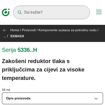
Suggestions will appear as you type
Home
/
Proizvodi
/
Komponente sustava za potrošnu vodu
/
... /
533641H
Serija
5336..H
Zakošeni reduktor tlaka s
priključcima za cijevi za visoke
temperature.
Idi na
Opis proizvoda