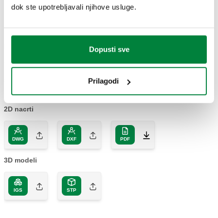
dok ste upotrebljavali njihove usluge.
NACRTI I SPECIFIKACIJE
Broj dijela
Priključak
Dopusti sve
Actions
533641H
Ø 15
Prilagodi
Col
2D nacrti
DWG
DXF
PDF
3D modeli
IGS
STP