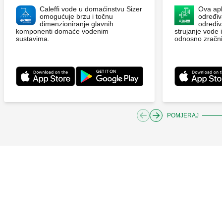
Caleffi vode u domaćinstvu Sizer
Ova apl
omogućuje brzu i točnu
određiva
dimenzioniranje glavnih
određiv
komponenti domaće vodenim
strujanje vode 
sustavima.
odnosno zračni
POMJERAJ