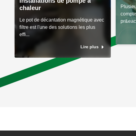
installations de pompe à
Plusie
chaleur
compte 
Le pot de décantation magnétique avec
pr&eac.
filtre est l'une des solutions les plus
effi...
Lire plus