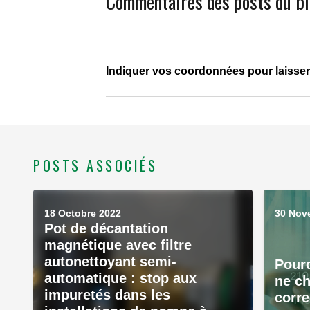
Commentaires des posts du b
Indiquer vos coordonnées pour laisse
POSTS ASSOCIÉS
18 Octobre 2022
30 Nov
Pot de décantation
magnétique avec filtre
autonettoyant semi-
Pourq
automatique : stop aux
ne ch
impuretés dans les
corr