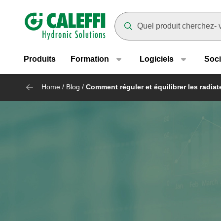
Header main navigation
Suggestions will appear as yo
Produits
Formation
Logiciels
Soci
Home
/
Blog
/
Comment réguler et équilibrer les radiat