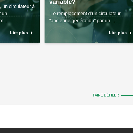
variable?
 un circulateur à
t un
Le remplacement d’un circulateur
m...
“ancienne génération” par un ...
Lire plus
Lire plus
FAIRE DÉFILER