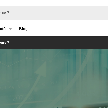
u type
été
Blog
eurs ?