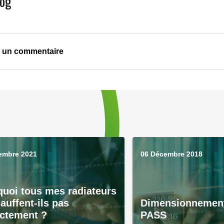
log
r un commentaire
embre 2021
06 Décembre 2018
uoi tous mes radiateurs
auffent-ils pas
Dimensionnement
ectement ?
PASS