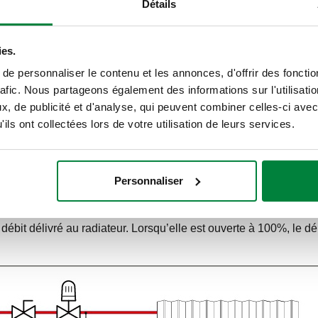
Détails
ies.
e personnaliser le contenu et les annonces, d'offrir des fonctio
rafic. Nous partageons également des informations sur l'utilisati
, de publicité et d'analyse, qui peuvent combiner celles-ci avec
ils ont collectées lors de votre utilisation de leurs services.
ci pour accéder à la gamme correspondante)
Personnaliser
nal au radiateur, plutôt qu’une perte de charge comme les deu
e, même en cas de fermeture partielle ou totale des radiateurs vo
 débit délivré au radiateur. Lorsqu’elle est ouverte à 100%, le dé