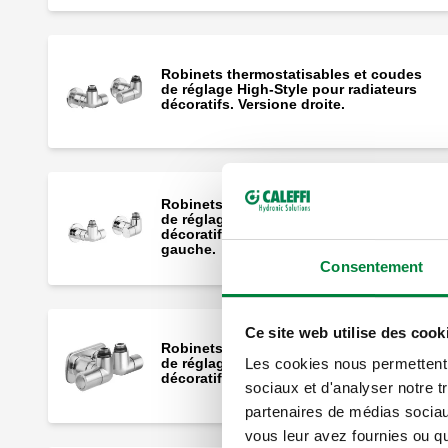
Robinets thermostatisables et coudes
de réglage High-Style pour radiateurs
décoratifs. Versione droite.
Robinets thermostatisables et coudes
de réglage High-Style pour radiateurs
décoratifs. Version double équerre
gauche.
Consentement
Ce site web utilise des cook
Robinets thermostatisables et coudes
de réglage High-Style pour radiateurs
Les cookies nous permettent d
décoratifs. gauche.
sociaux et d'analyser notre t
partenaires de médias sociaux
vous leur avez fournies ou qu'