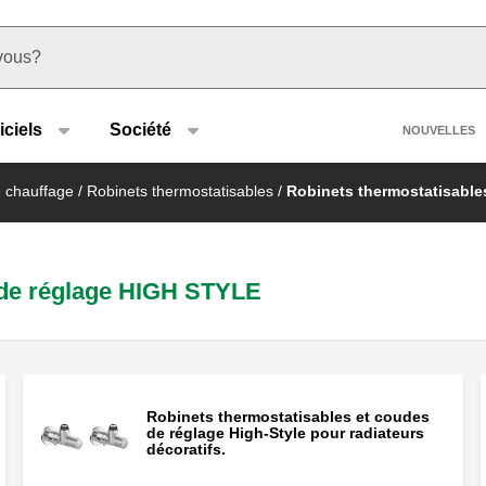
u type
Heade
iciels
Société
NOUVELLES
e chauffage
/
Robinets thermostatisables
/
Robinets thermostatisable
 de réglage HIGH STYLE
Robinets thermostatisables et coudes
de réglage High-Style pour radiateurs
décoratifs.