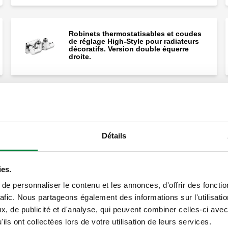
Robinets thermostatisables et coudes
de réglage High-Style pour radiateurs
décoratifs. Version double équerre
droite.
Robinets thermostatisables et coudes
de réglage High-Style pour radiateurs
décoratifs. Version gauche.
Détails
ies.
Robinets thermostatisables et coudes
e personnaliser le contenu et les annonces, d'offrir des fonctio
de réglage High-Style pour radiateurs
décoratifs.
rafic. Nous partageons également des informations sur l'utilisati
, de publicité et d'analyse, qui peuvent combiner celles-ci avec
ils ont collectées lors de votre utilisation de leurs services.