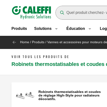
Header main navigation
Suggestions will appear as yo
Produits
Solutions
Éducation
Log
Home
/
Produits
/
Vannes et accessoires pour moteurs d
VOIR TOUS LES PRODUITS DE
Robinets thermostatisables et coudes
Robinets thermostatisables et coudes
de réglage High-Style pour radiateurs
décoratifs.