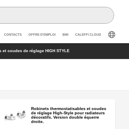
r secondary navigation
CONTACTS
OFFRE D'EMPLOI
BIM
CALEFFI CLOUD
s et coudes de réglage HIGH STYLE
Robinets thermostatisables et coudes
de réglage High-Style pour radiateurs
décoratifs. Version double équerre
droite.