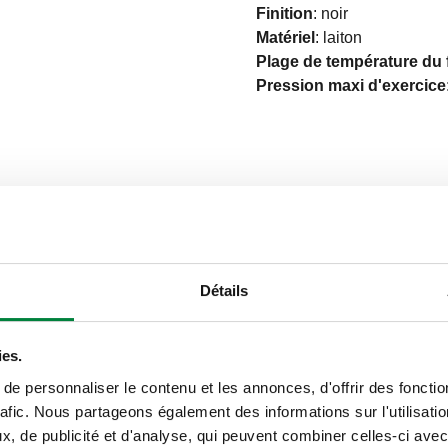
Finition
:
noir
Matériel
:
laiton
Plage de température du 
Pression maxi d'exercice
 radiateur
Raccord tuyauter
Détails
A (ISO 228-1) M
23 p. 1,5
sortie
ies.
e personnaliser le contenu et les annonces, d'offrir des fonctio
rafic. Nous partageons également des informations sur l'utilisati
, de publicité et d'analyse, qui peuvent combiner celles-ci avec