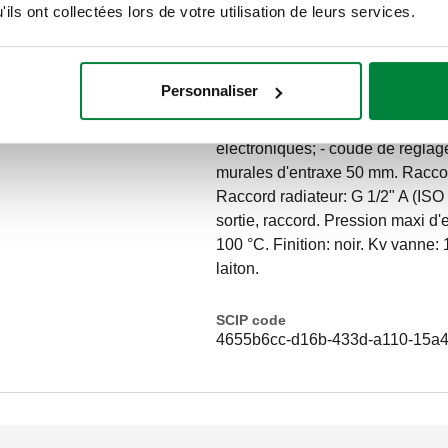
ils ont collectées lors de votre utilisation de leurs services.
Texte d’appel d’offres
CALEFFI, 400313. Robinets ther
Personnaliser
pour radiateurs décoratifs. Ave
- robinet double équerre thermost
électroniques; - coude de réglag
murales d'entraxe 50 mm. Raccor
Raccord radiateur: G 1/2" A (ISO 
sortie, raccord. Pression maxi d'
100 °C. Finition: noir. Kv vanne:
laiton.
SCIP code
4655b6cc-d16b-433d-a110-15a