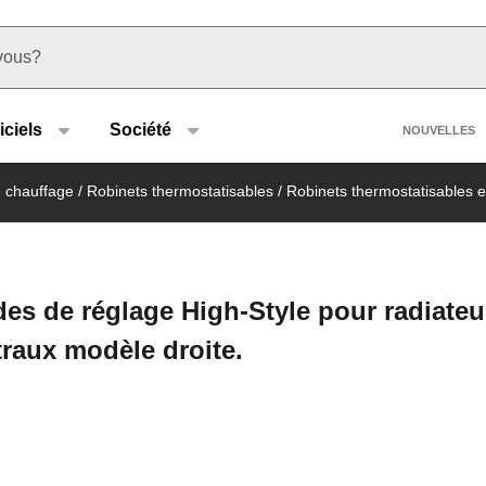
u type
Heade
iciels
Société
NOUVELLES
e chauffage
/
Robinets thermostatisables
/
Robinets thermostatisables
es de réglage High-Style pour radiateu
traux modèle droite.