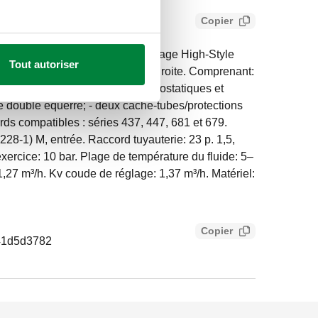
Copier
mostatisables et coudes de réglage High-Style
Tout autoriser
c raccordement centraux modèle droite. Comprenant:
atisable, prévu pour têtes thermostatiques et
e double équerre; - deux cache-tubes/protections
ds compatibles : séries 437, 447, 681 et 679.
228-1) M, entrée. Raccord tuyauterie: 23 p. 1,5,
exercice: 10 bar. Plage de température du fluide: 5–
 1,27 m³/h. Kv coude de réglage: 1,37 m³/h. Matériel:
Copier
41d5d3782