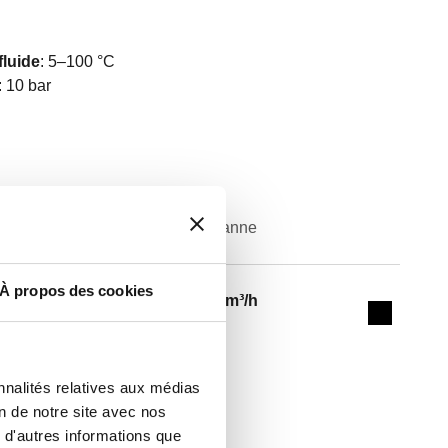
fluide
:
5–100 °C
:
10 bar
ie
Kv vanne
Actions
À propos des cookies
1,27 m³/h
Collapse 
nnalités relatives aux médias
on de notre site avec nos
 d'autres informations que