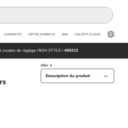
r secondary navigation
CONTACTS
OFFRE D'EMPLOI
BIM
CALEFFI CLOUD
 et coudes de réglage HIGH STYLE
/
400313
Aller à
Description du produit
rs