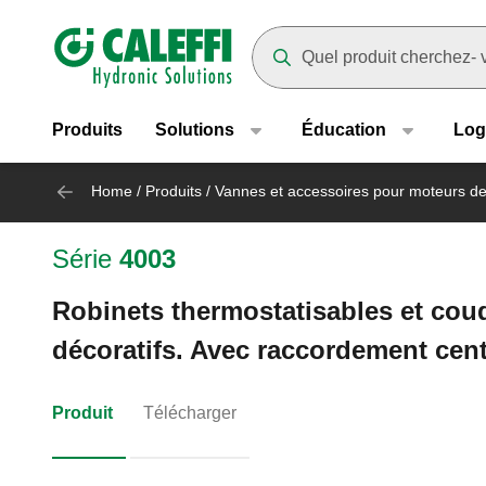
Header main navigation
Suggestions will appear as yo
Produits
Solutions
Éducation
Log
Home
/
Produits
/
Vannes et accessoires pour moteurs d
Série
4003
Robinets thermostatisables et coud
décoratifs. Avec raccordement cen
Produit
Télécharger