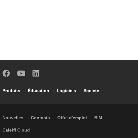
Footer main navigation
Produits
Éducation
Logiciels
Société
Footer secondary navigation
Nouvelles
Contacts
Offre d'emploi
BIM
Caleffi Cloud