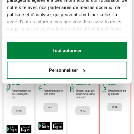
partageons également des informations sur l'utilisation de
site Internet qui, en quelques opérations seulement,
notre site avec nos partenaires de médias sociaux, de
indiquera le produit adapté à préciser dans la
publicité et d'analyse, qui peuvent combiner celles-ci
commande.
avec d'autres informations que vous leur avez fournies
ou qu'ils ont collectées lors de votre utilisation de leurs
services.
Tout autoriser
Personnaliser