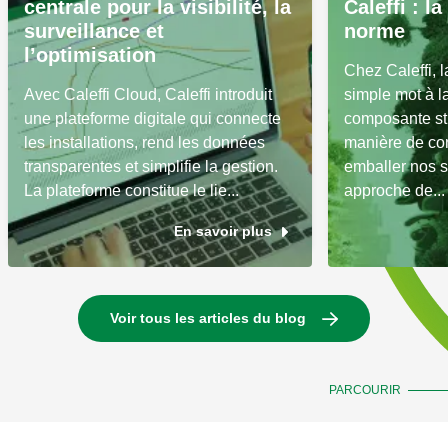
centrale pour la visibilité, la
Caleffi : l
surveillance et
norme
l’optimisation
Chez Caleffi, l
Avec Caleffi Cloud, Caleffi introduit
simple mot à 
une plateforme digitale qui connecte
composante str
les installations, rend les données
manière de con
transparentes et simplifie la gestion.
emballer nos s
La plateforme constitue le lie...
approche de...
En savoir plus
Voir tous les articles du blog
PARCOURIR