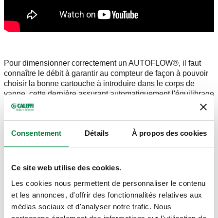
Pour dimensionner correctement un AUTOFLOW®, il faut
connaître le débit à garantir au compteur de façon à pouvoir
choisir la bonne cartouche à introduire dans le corps de
vanne, cette dernière assurant automatiquement l'équilibrage
du système en s'adaptant aux différentes conditions de
fonctionnement. Il est toutefois important de régler la pompe
de circulation de façon à garantir la hauteur manométrique
Consentement
Détails
À propos des cookies
minimale nécessaire pour faire en sorte que la cartouche de
l'AUTOFLOW® défavorisé puisse fonctionner dans sa plage
de service. Lorsqu'il est dans sa plage de fonctionnement, le
stabilisateur automatique de débit se chargera d'absorber, de
Ce site web utilise des cookies.
façon autonome, les variations de hauteur manométrique
Les cookies nous permettent de personnaliser le contenu
dues aux différents circuits de l'installation et de maintenir
et les annonces, d'offrir des fonctionnalités relatives aux
ainsi à un niveau constant l'apport de fluide vecteur au
compteur.
Pour faciliter le choix du code, Caleffi a mis à
médias sociaux et d'analyser notre trafic. Nous
disposition un dispositif de dimensionnement sur son