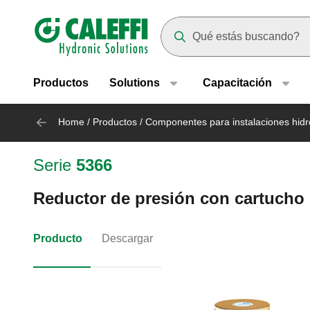
Header main navigation
Suggestions will appear as yo
Productos
Solutions
Capacitación
Home
/
Productos
/
Componentes para instalaciones hidr
Serie
5366
Reductor de presión con cartucho 
Producto
Descargar