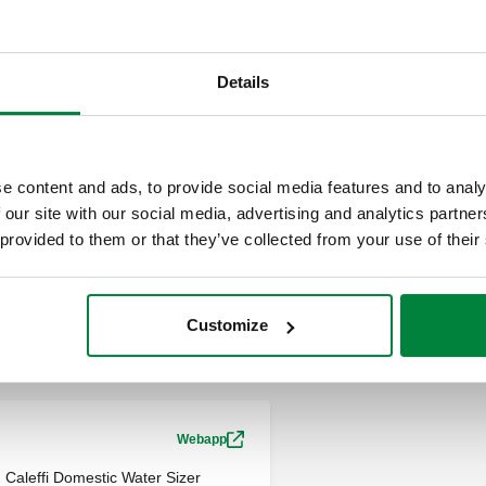
en acero inoxidable en baño d
abajo. Conexión: DN 65 (EN 1
Rango de temperatura del flui
Details
Material: bronce.
SCIP code
efe5efa7-e555-494d-826c-d
e content and ads, to provide social media features and to analy
 our site with our social media, advertising and analytics partn
 provided to them or that they’ve collected from your use of their
Customize
Webapp
Caleffi Domestic Water Sizer