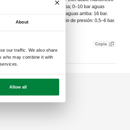
e glicerina: 0–25 bar aguas arriba; 0–10 bar aguas
092-1) PN 16. Presión máxima aguas arriba: 16 bar.
do: 2–80 °C. Rango de regulación de presión: 0,5–6 bar.
About
Copia
b9d5e9c2248
se our traffic. We also share
ers who may combine it with
 services.
Allow all