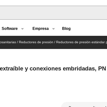
u type
Software
Empresa
Blog
osanitarias
/
Reductores de presión
/
Reductores de presión estándar 
extraíble y conexiones embridadas, PN