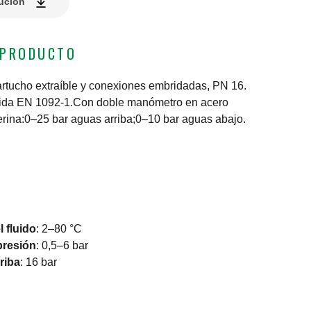
lución
 PRODUCTO
artucho extraíble y conexiones embridadas, PN 16.
rida EN 1092-1.Con doble manómetro en acero
erina:0–25 bar aguas arriba;0–10 bar aguas abajo.
 fluido
:
2–80 °C
presión
:
0,5–6 bar
riba
:
16 bar