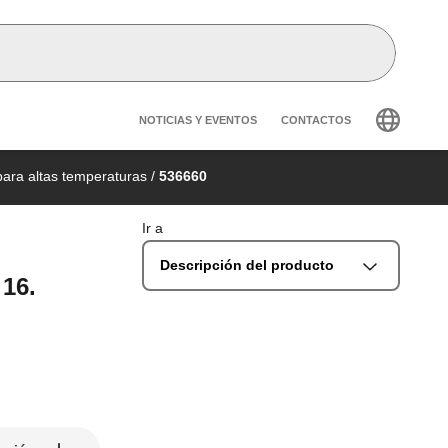
Header secondary navig
NOTICIAS Y EVENTOS
CONTACTOS
para altas temperaturas
/
536660
Ir a
Descripción del producto
 16.