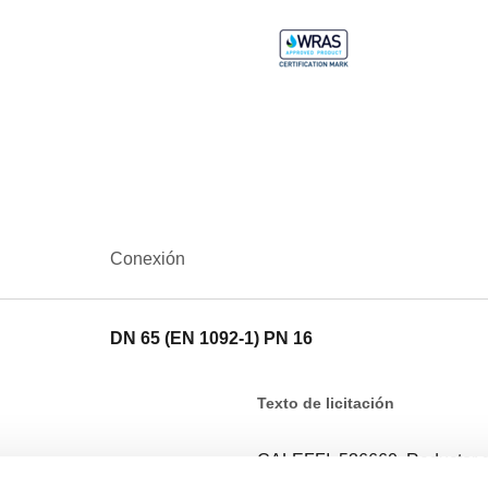
Conexión
DN 65 (EN 1092-1) PN 16
Texto de licitación
CALEFFI, 536660. Reductor de
embridadas, PN 16. Acoplami