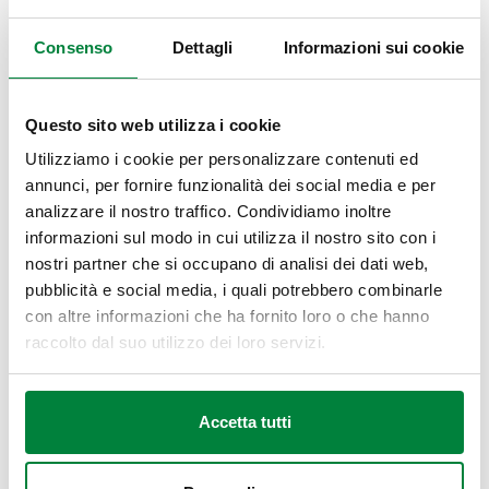
DISEGNI E SPECIFICHE
Consenso
Dettagli
Informazioni sui cookie
Codice
Attacco
Actions
Questo sito web utilizza i cookie
Utilizziamo i cookie per personalizzare contenuti ed
536660
DN 65 (EN 1092-1) PN 16
Comp
annunci, per fornire funzionalità dei social media e per
analizzare il nostro traffico. Condividiamo inoltre
Disegni 2D
informazioni sul modo in cui utilizza il nostro sito con i
nostri partner che si occupano di analisi dei dati web,
pubblicità e social media, i quali potrebbero combinarle
DWG
DXF
con altre informazioni che ha fornito loro o che hanno
raccolto dal suo utilizzo dei loro servizi.
Modelli 3D
BIM
Accetta tutti