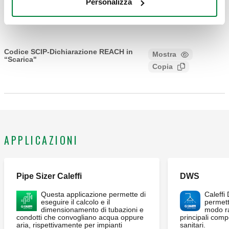
Personalizza
Capitolato
Mostra
Copia
CALEFFI, 536660. Riduttore di pressione, con cartuccia
estraibile e attacchi flangiati, PN 16. Accoppiamento con
Codice SCIP-Dichiarazione REACH in
Mostra
“Scarica"
controflangia EN 1092-1. Con doppio manometro inox in
Copia
efe5efa7-e555-494d-826c-
bagno di glicerina: 0–25 bar a monte 0–10 bar a valle.
db9d5e9c2248
Attacco: DN 65 (EN 1092-1) PN 16. Pressione massima a
monte: 16 bar. Campo di temperatura del fluido: 2–80 °C.
Campo di regolazione della pressione: 0,5–6 bar. Materiale:
bronzo.
APPLICAZIONI
Pipe Sizer Caleffi
DWS
Questa applicazione permette di
Caleffi
eseguire il calcolo e il
permett
dimensionamento di tubazioni e
modo ra
condotti che convogliano acqua oppure
principali comp
aria, rispettivamente per impianti
sanitari.