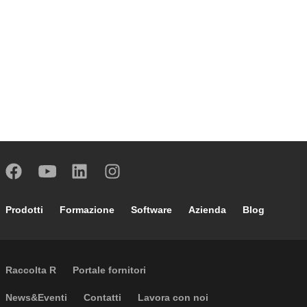
Footer main navigation
Prodotti
Formazione
Software
Azienda
Blog
External links
Raccolta R
Portale fornitori
Footer secondary navigation
News&Eventi
Contatti
Lavora con noi