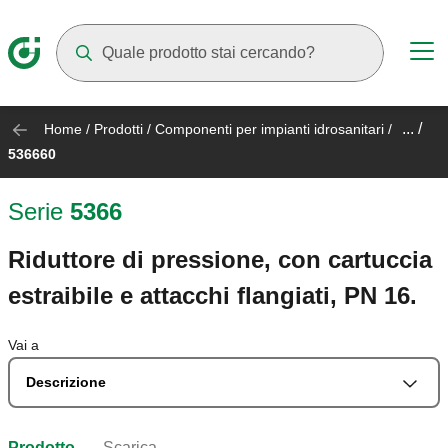
Mentre digiti compariranno dei suggerimenti
... /
Home
/
Prodotti
/
Componenti per impianti idrosanitari
/
536660
Serie
5366
Riduttore di pressione, con cartuccia
estraibile e attacchi flangiati, PN 16.
Vai a
Descrizione
Prodotto
Scarica