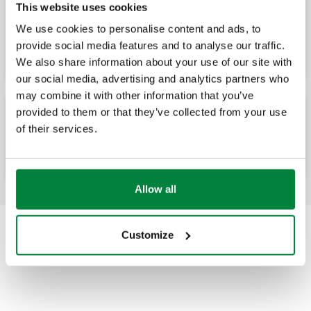
This website uses cookies
Grupo de regulación a punto fijo
We use cookies to personalise content and ads, to
preensamblado en caja con kit de
distribución del fluido para circuito
provide social media features and to analyse our traffic.
primario
We also share information about your use of our site with
our social media, advertising and analytics partners who
may combine it with other information that you’ve
provided to them or that they’ve collected from your use
Grupo de regulación a punto fijo
of their services.
preensamblado con kit de distribución del
fluido para circuito primario.
Allow all
Customize