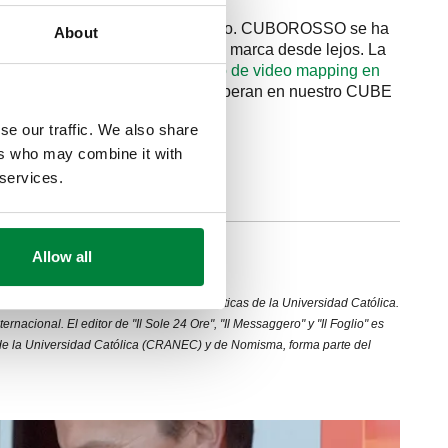
o de nuestro distrito no ha cambiado. CUBOROSSO se ha
About
como una marca reconocible de la marca desde lejos. La
e la empresa:
este es el proyecto de video mapping en
¿Quién sabe qué noticias nos esperan en nuestro CUBE
se our traffic. We also share
ers who may combine it with
 services.
SOTROS
Allow all
 Exterior en la Facultad de Ciencias Políticas de la Universidad Católica.
nacional. El editor de "Il Sole 24 Ore", "Il Messaggero" y "Il Foglio" es
 de la Universidad Católica (CRANEC) y de Nomisma, forma parte del