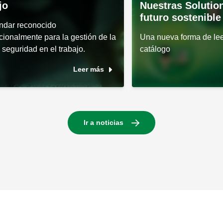
jo
Nuestras Solutio
futuro sostenible
ándar reconocido
cionalmente para la gestión de la
Una nueva forma de lee
 seguridad en el trabajo.
catálogo
Leer más
Ir a noticias