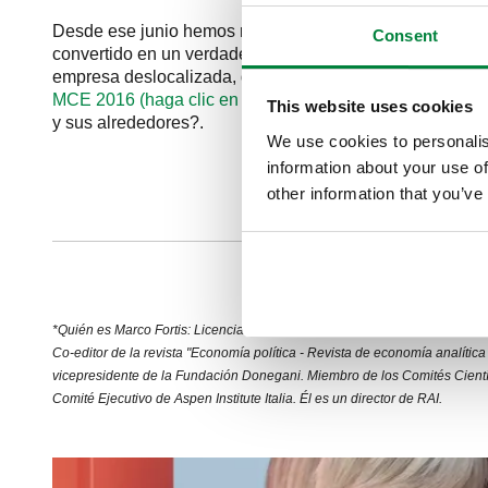
Desde ese junio hemos recorrido un largo camino y el 
Consent
convertido en un verdadero icono dentro del mundo de Ca
empresa deslocalizada, de alguna manera, un espacio c
MCE 2016 (haga clic en este link) y este es el proyecto
This website uses cookies
y sus alrededores?.
We use cookies to personalis
information about your use of
other information that you’ve
BUEN 
*Quién es Marco Fortis: Licenciado en Ciencias Políticas, es director y v
Co-editor de la revista "Economía política - Revista de economía analítica 
vicepresidente de la Fundación Donegani. Miembro de los Comités Cientí
Comité Ejecutivo de Aspen Institute Italia. Él es un director de RAI.