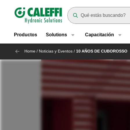
Header main navigation
Suggestions will appear as yo
Productos
Solutions
Capacitación
Home
/
Noticias y Eventos
/
10 AÑOS DE CUBOROSSO