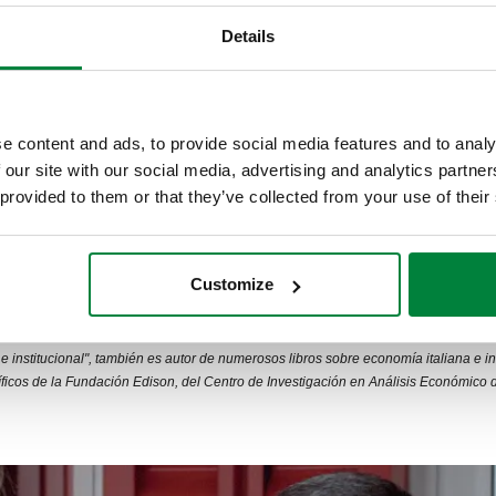
deseo de hacer nuestra parte en términos de innovación dentr
Details
leffi, tanto que se reproduce en los stands de la exposición 
ontenedor de innovación, también en la comunicación visual d
 de Realidad Aumentada en MCE 2018 (haga clic en este link)
. 
e content and ads, to provide social media features and to analy
 our site with our social media, advertising and analytics partn
 provided to them or that they’ve collected from your use of their
ANIVERSARIO CUBOROSSO, BUEN ANIVERSARIO A NO
Customize
icepresidente de la Fundación Edison. Es profesor de Economía Industrial y Comercio
e institucional", también es autor de numerosos libros sobre economía italiana e inter
ficos de la Fundación Edison, del Centro de Investigación en Análisis Económico