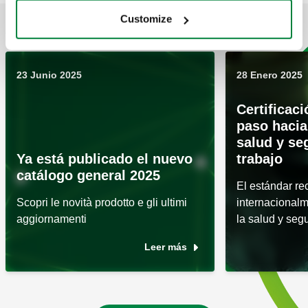
Customize
ARTÍCULOS RELACIONADOS
23 Junio 2025
28 Enero 2025
Certificac
paso hacia
salud y se
Ya está publicado el nuevo
trabajo
catálogo general 2025
El estándar r
Scopri le novità prodotto e gli ultimi
internacionalm
aggiornamenti
la salud y segu
Leer más